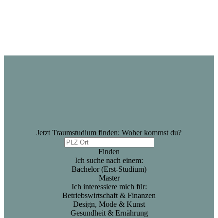
Jetzt Traumstudium finden: Woher kommst du?
Finden
Ich suche nach einem:
Bachelor (Erst-Studium)
Master
Ich interessiere mich für:
Betriebswirtschaft & Finanzen
Design, Mode & Kunst
Gesundheit & Ernährung