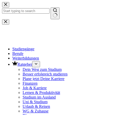
Zum
Inhalt
springen
Keine
Ergebnisse
Studiengänge
Berufe
Weiterbildungen
Ratgeber
Dein Weg zum Studium
Besser erfolgreich studieren
Plane jetzt Deine Karriere
Finanzen
Job & Karriere
Lernen & Produktivität
Studium im Ausland
Uni & Studium
Urlaub & Reisen
WG & Zuhause