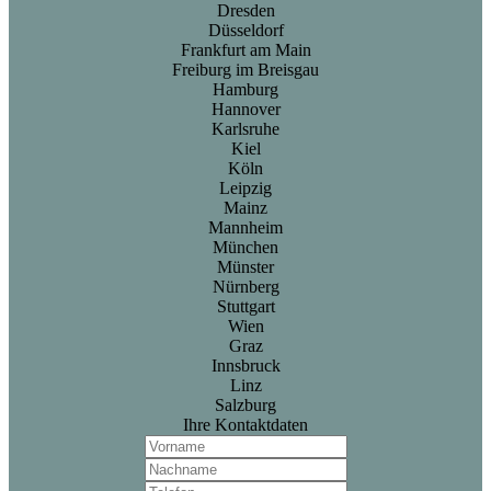
Dresden
Düsseldorf
Frankfurt am Main
Freiburg im Breisgau
Hamburg
Hannover
Karlsruhe
Kiel
Köln
Leipzig
Mainz
Mannheim
München
Münster
Nürnberg
Stuttgart
Wien
Graz
Innsbruck
Linz
Salzburg
Ihre Kontaktdaten