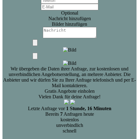
Optional
Nachricht hinzufügen
Bilder hinzufügen
Wir übergeben die Daten ihrer Anfrage, zur kostenlosen und
unverbindlichen Angebotserstellung, an mehrere Anbieter. Die
Anbieter und wir dürfen Sie zu Ihrer Anfrage telefonisch und per E-
Mail kontaktieren.
Gratis Angebote einholen
Vielen Dank für deine Anfrage!
Letzte Anfrage vor
1 Stunde, 16 Minuten
Bereits
7
Anfragen heute
kostenlos
unverbindlich
schnell