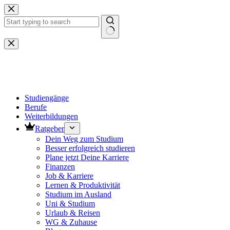
Zum
Inhalt
springen
Keine
Ergebnisse
Studiengänge
Berufe
Weiterbildungen
Ratgeber
Dein Weg zum Studium
Besser erfolgreich studieren
Plane jetzt Deine Karriere
Finanzen
Job & Karriere
Lernen & Produktivität
Studium im Ausland
Uni & Studium
Urlaub & Reisen
WG & Zuhause