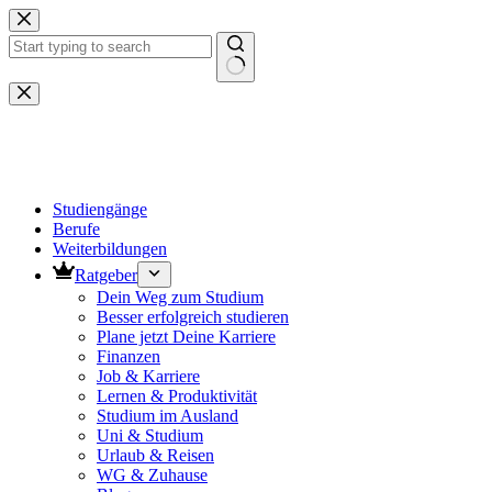
Zum
Inhalt
springen
Keine
Ergebnisse
Studiengänge
Berufe
Weiterbildungen
Ratgeber
Dein Weg zum Studium
Besser erfolgreich studieren
Plane jetzt Deine Karriere
Finanzen
Job & Karriere
Lernen & Produktivität
Studium im Ausland
Uni & Studium
Urlaub & Reisen
WG & Zuhause