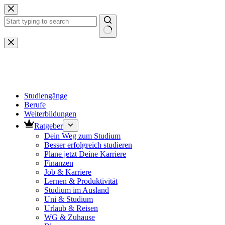
Zum
Inhalt
springen
Keine
Ergebnisse
Studiengänge
Berufe
Weiterbildungen
Ratgeber
Dein Weg zum Studium
Besser erfolgreich studieren
Plane jetzt Deine Karriere
Finanzen
Job & Karriere
Lernen & Produktivität
Studium im Ausland
Uni & Studium
Urlaub & Reisen
WG & Zuhause