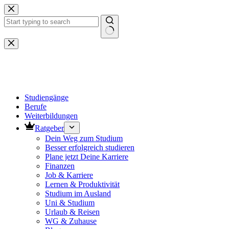
Zum
Inhalt
springen
Keine
Ergebnisse
Studiengänge
Berufe
Weiterbildungen
Ratgeber
Dein Weg zum Studium
Besser erfolgreich studieren
Plane jetzt Deine Karriere
Finanzen
Job & Karriere
Lernen & Produktivität
Studium im Ausland
Uni & Studium
Urlaub & Reisen
WG & Zuhause