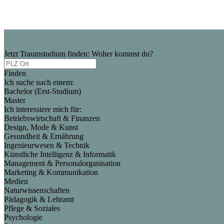
Jetzt Traumstudium finden: Woher kommst du?
Finden
Ich suche nach einem:
Bachelor (Erst-Studium)
Master
Ich interessiere mich für:
Betriebswirtschaft & Finanzen
Design, Mode & Kunst
Gesundheit & Ernährung
Ingenieurwesen & Technik
Künstliche Intelligenz & Informatik
Management & Personalorganisation
Marketing & Kommunikation
Medien
Naturwissenschaften
Pädagogik & Lehramt
Pflege & Soziales
Psychologie