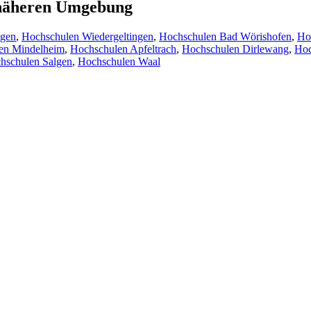
r näheren Umgebung
ngen
,
Hochschulen Wiedergeltingen
,
Hochschulen Bad Wörishofen
,
Ho
en Mindelheim
,
Hochschulen Apfeltrach
,
Hochschulen Dirlewang
,
Hoc
hschulen Salgen
,
Hochschulen Waal