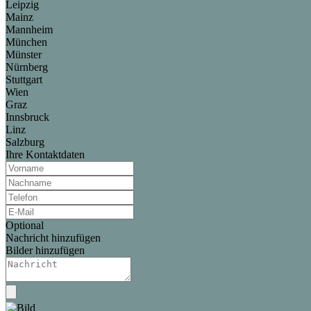
Leipzig
Mainz
Mannheim
München
Münster
Nürnberg
Stuttgart
Wien
Graz
Innsbruck
Linz
Salzburg
Ihre Kontaktdaten
Optional
Nachricht hinzufügen
Bilder hinzufügen