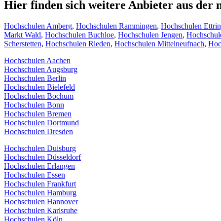
Hier finden sich weitere Anbieter aus de
Hochschulen Amberg
,
Hochschulen Rammingen
,
Hochschulen Ettri
Markt Wald
,
Hochschulen Buchloe
,
Hochschulen Jengen
,
Hochschul
Scherstetten
,
Hochschulen Rieden
,
Hochschulen Mittelneufnach
,
Hoc
Hochschulen Aachen
Hochschulen Augsburg
Hochschulen Berlin
Hochschulen Bielefeld
Hochschulen Bochum
Hochschulen Bonn
Hochschulen Bremen
Hochschulen Dortmund
Hochschulen Dresden
Hochschulen Duisburg
Hochschulen Düsseldorf
Hochschulen Erlangen
Hochschulen Essen
Hochschulen Frankfurt
Hochschulen Hamburg
Hochschulen Hannover
Hochschulen Karlsruhe
Hochschulen Köln