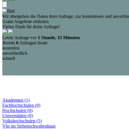
Wir übergeben die Daten ihrer Anfrage, zur kostenlosen und unverbind
Gratis Angebote einholen
Vielen Dank für deine Anfrage!
Letzte Anfrage vor
1 Stunde, 33 Minuten
Bereits
6
Anfragen heute
kostenlos
unverbindlich
schnell
Akademien (1)
Fachhochschulen (0)
Hochschulen (0)
Universitäten (0)
Volkshochschulen (5)
Vhs im Siebenschwabenhaus