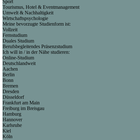
Sport
Tourismus, Hotel & Eventmanagement
Umwelt & Nachhaltigkeit
Wirtschaftspsychologie
Meine bevorzugte Studienform ist:
Vollzeit
Fernstudium
Duales Studium
Berufsbegleitendes Präsenzstudium
Ich will in / in der Nähe studieren:
Online-Studium
Deutschlandweit
Aachen
Berlin
Bonn
Bremen
Dresden
Düsseldorf
Frankfurt am Main
Freiburg im Breisgau
Hamburg
Hannover
Karlsruhe
Kiel
Köln