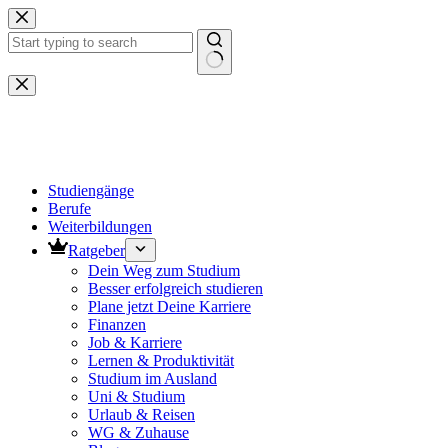
Zum
Inhalt
springen
Keine
Ergebnisse
Studiengänge
Berufe
Weiterbildungen
Ratgeber
Dein Weg zum Studium
Besser erfolgreich studieren
Plane jetzt Deine Karriere
Finanzen
Job & Karriere
Lernen & Produktivität
Studium im Ausland
Uni & Studium
Urlaub & Reisen
WG & Zuhause