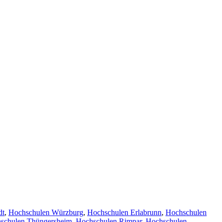
dt
,
Hochschulen Würzburg
,
Hochschulen Erlabrunn
,
Hochschulen
schulen Thüngersheim
,
Hochschulen Rimpar
,
Hochschulen