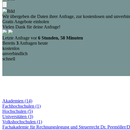
Wir übergeben die Daten ihrer Anfrage, zur kostenlosen und unverbind
Gratis Angebote einholen
Vielen Dank für deine Anfrage!
Letzte Anfrage vor
6 Stunden, 58 Minuten
Bereits
3
Anfragen heute
kostenlos
unverbindlich
schnell
Akademien (14)
Fachhochschulen (1)
Hochschulen (5)
Universitäten (3)
Volkshochschulen (1)
Fachakademie für Rechnungslegung und Steuerrecht Dr. Peemöller