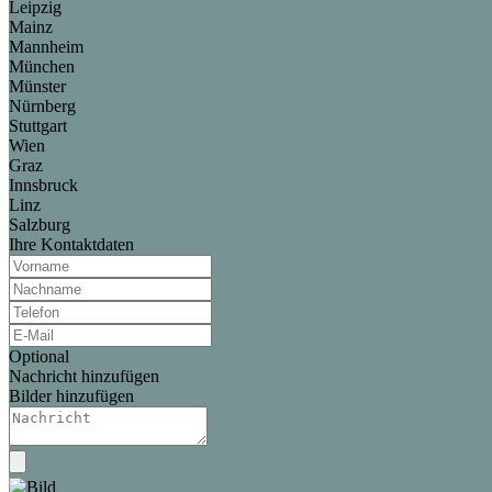
Leipzig
Mainz
Mannheim
München
Münster
Nürnberg
Stuttgart
Wien
Graz
Innsbruck
Linz
Salzburg
Ihre Kontaktdaten
Optional
Nachricht hinzufügen
Bilder hinzufügen