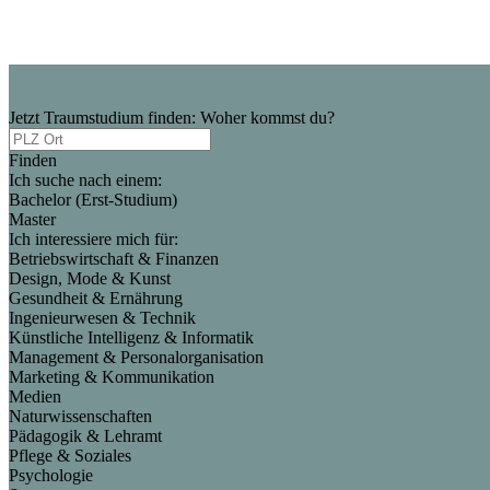
Jetzt Traumstudium finden: Woher kommst du?
Finden
Ich suche nach einem:
Bachelor (Erst-Studium)
Master
Ich interessiere mich für:
Betriebswirtschaft & Finanzen
Design, Mode & Kunst
Gesundheit & Ernährung
Ingenieurwesen & Technik
Künstliche Intelligenz & Informatik
Management & Personalorganisation
Marketing & Kommunikation
Medien
Naturwissenschaften
Pädagogik & Lehramt
Pflege & Soziales
Psychologie