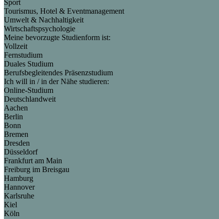
Sport
Tourismus, Hotel & Eventmanagement
Umwelt & Nachhaltigkeit
Wirtschaftspsychologie
Meine bevorzugte Studienform ist:
Vollzeit
Fernstudium
Duales Studium
Berufsbegleitendes Präsenzstudium
Ich will in / in der Nähe studieren:
Online-Studium
Deutschlandweit
Aachen
Berlin
Bonn
Bremen
Dresden
Düsseldorf
Frankfurt am Main
Freiburg im Breisgau
Hamburg
Hannover
Karlsruhe
Kiel
Köln