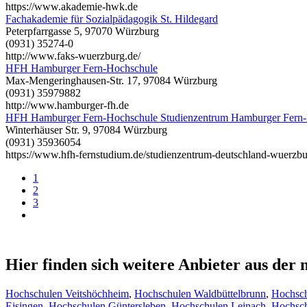
https://www.akademie-hwk.de
Fachakademie für Sozialpädagogik St. Hildegard
Peterpfarrgasse 5, 97070 Würzburg
(0931) 35274-0
http://www.faks-wuerzburg.de/
HFH Hamburger Fern-Hochschule
Max-Mengeringhausen-Str. 17, 97084 Würzburg
(0931) 35979882
http://www.hamburger-fh.de
HFH Hamburger Fern-Hochschule Studienzentrum Hamburger Fern
Winterhäuser Str. 9, 97084 Würzburg
(0931) 35936054
https://www.hfh-fernstudium.de/studienzentrum-deutschland-wuerzbu
1
2
3
Hier finden sich weitere Anbieter aus de
Hochschulen Veitshöchheim
,
Hochschulen Waldbüttelbrunn
,
Hochsch
Eisingen
,
Hochschulen Güntersleben
,
Hochschulen Leinach
,
Hochsc