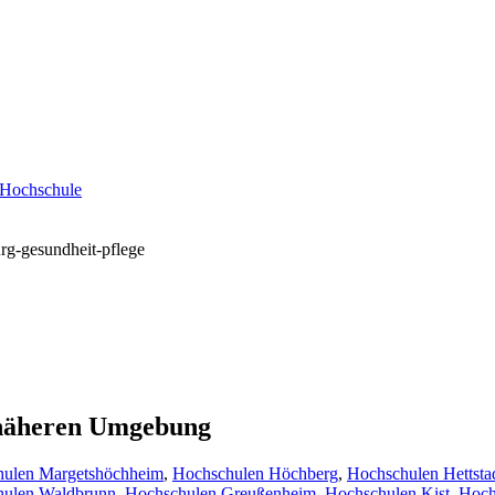
-Hochschule
rg-gesundheit-pflege
r näheren Umgebung
ulen Margetshöchheim
,
Hochschulen Höchberg
,
Hochschulen Hettsta
hulen Waldbrunn
,
Hochschulen Greußenheim
,
Hochschulen Kist
,
Hoch