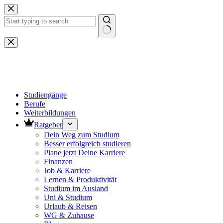
Zum
Inhalt
springen
Keine
Ergebnisse
Studiengänge
Berufe
Weiterbildungen
Ratgeber
Dein Weg zum Studium
Besser erfolgreich studieren
Plane jetzt Deine Karriere
Finanzen
Job & Karriere
Lernen & Produktivität
Studium im Ausland
Uni & Studium
Urlaub & Reisen
WG & Zuhause