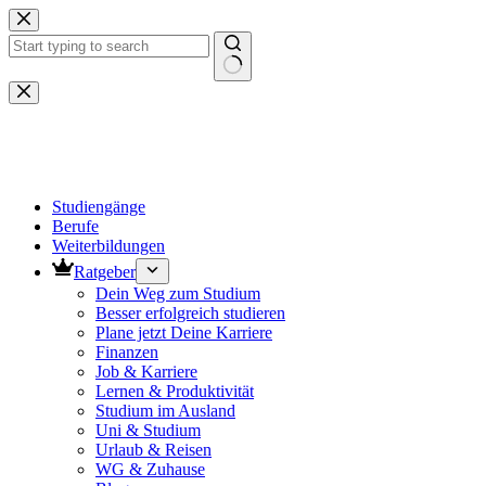
Zum
Inhalt
springen
Keine
Ergebnisse
Studiengänge
Berufe
Weiterbildungen
Ratgeber
Dein Weg zum Studium
Besser erfolgreich studieren
Plane jetzt Deine Karriere
Finanzen
Job & Karriere
Lernen & Produktivität
Studium im Ausland
Uni & Studium
Urlaub & Reisen
WG & Zuhause