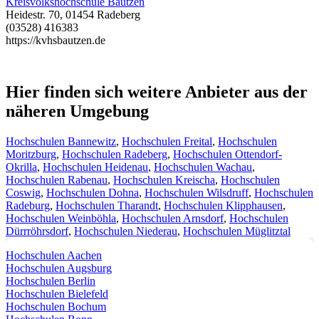
Kreisvolkshochschule Bautzen
Heidestr. 70, 01454 Radeberg
(03528) 416383
https://kvhsbautzen.de
Hier finden sich weitere Anbieter aus der
näheren Umgebung
Hochschulen Bannewitz
,
Hochschulen Freital
,
Hochschulen
Moritzburg
,
Hochschulen Radeberg
,
Hochschulen Ottendorf-
Okrilla
,
Hochschulen Heidenau
,
Hochschulen Wachau
,
Hochschulen Rabenau
,
Hochschulen Kreischa
,
Hochschulen
Coswig
,
Hochschulen Dohna
,
Hochschulen Wilsdruff
,
Hochschulen
Radeburg
,
Hochschulen Tharandt
,
Hochschulen Klipphausen
,
Hochschulen Weinböhla
,
Hochschulen Arnsdorf
,
Hochschulen
Dürrröhrsdorf
,
Hochschulen Niederau
,
Hochschulen Müglitztal
Hochschulen Aachen
Hochschulen Augsburg
Hochschulen Berlin
Hochschulen Bielefeld
Hochschulen Bochum