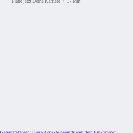
Plane jetzt Deine Karriere
17 Min
Gehaltsfaktoren: Diese Aspekte beeinflussen dein Einkommen