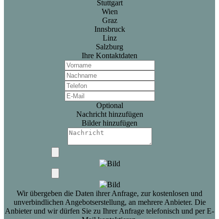
Stuttgart
Wien
Graz
Innsbruck
Linz
Salzburg
Ihre Kontaktdaten
Optional
Nachricht hinzufügen
Bilder hinzufügen
Wir übergeben die Daten ihrer Anfrage, zur kostenlosen und
unverbindlichen Angebotserstellung, an mehrere Anbieter. Die
Anbieter und wir dürfen Sie zu Ihrer Anfrage telefonisch und per E-