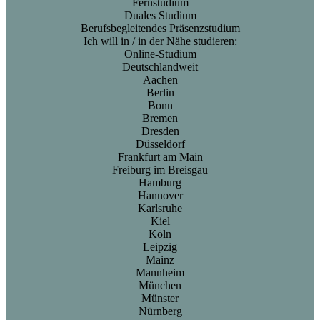
Fernstudium
Duales Studium
Berufsbegleitendes Präsenzstudium
Ich will in / in der Nähe studieren:
Online-Studium
Deutschlandweit
Aachen
Berlin
Bonn
Bremen
Dresden
Düsseldorf
Frankfurt am Main
Freiburg im Breisgau
Hamburg
Hannover
Karlsruhe
Kiel
Köln
Leipzig
Mainz
Mannheim
München
Münster
Nürnberg