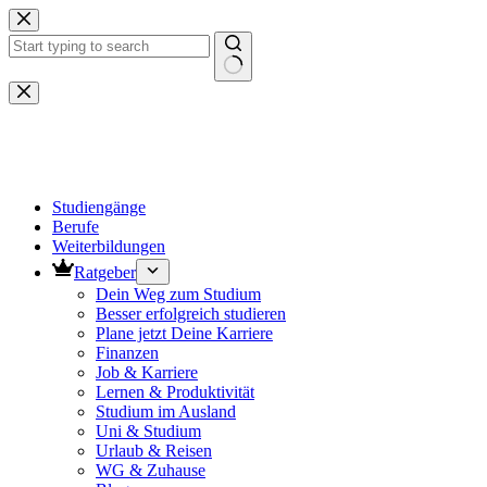
Zum
Inhalt
springen
Keine
Ergebnisse
Studiengänge
Berufe
Weiterbildungen
Ratgeber
Dein Weg zum Studium
Besser erfolgreich studieren
Plane jetzt Deine Karriere
Finanzen
Job & Karriere
Lernen & Produktivität
Studium im Ausland
Uni & Studium
Urlaub & Reisen
WG & Zuhause