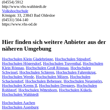
(04554) 5912
http://www.vhs-wahlstedt.de
Volkshochschule
Königstr. 33, 23843 Bad Oldesloe
(04531) 504-140
https://www.vhs-od.de
Hier finden sich weitere Anbieter aus der
näheren Umgebung
Hochschulen Klein Gladebrügge
,
Hochschulen Stipsdorf
,
Hochschulen Högersdorf
,
Hochschulen Traventhal
,
Hochschulen
Klein Rönnau
,
Hochschulen Groß Rönnau
,
Hochschulen
Schwissel
,
Hochschulen Schieren
,
Hochschulen Fahrenkrug
,
Hochschulen Weede
,
Hochschulen Mözen
,
Hochschulen
Schackendorf
,
Hochschulen Bebensee
,
Hochschulen Neuengörs
,
Hochschulen Krems II
,
Hochschulen Dreggers
,
Hochschulen
Rohlstorf
,
Hochschulen Wittenborn
,
Hochschulen Kükels
,
Hochschulen Wahlstedt
Hochschulen Aachen
Hochschulen Augsburg