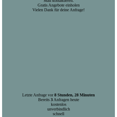
Mail kontaktieren.
Gratis Angebote einholen
Vielen Dank für deine Anfrage!
Letzte Anfrage vor
8 Stunden, 28 Minuten
Bereits
3
Anfragen heute
kostenlos
unverbindlich
schnell