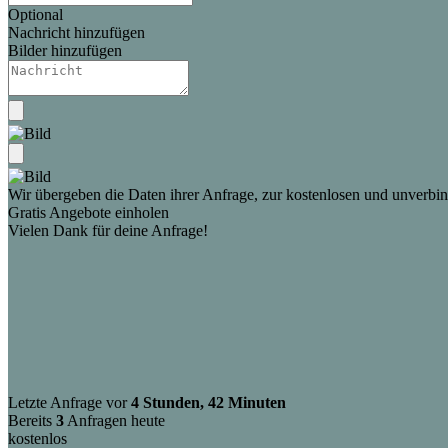
Optional
Nachricht hinzufügen
Bilder hinzufügen
Wir übergeben die Daten ihrer Anfrage, zur kostenlosen und unverbind
Gratis Angebote einholen
Vielen Dank für deine Anfrage!
Letzte Anfrage vor
4 Stunden, 42 Minuten
Bereits
3
Anfragen heute
kostenlos