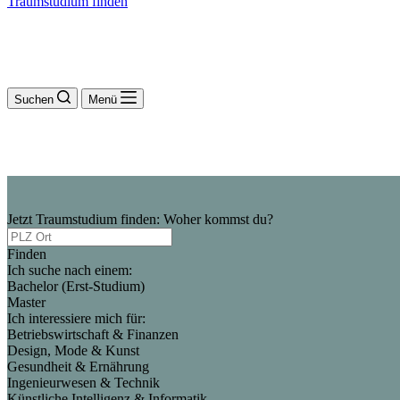
Traumstudium finden
Suchen
Menü
Jetzt Traumstudium finden: Woher kommst du?
Finden
Ich suche nach einem:
Bachelor (Erst-Studium)
Master
Ich interessiere mich für:
Betriebswirtschaft & Finanzen
Design, Mode & Kunst
Gesundheit & Ernährung
Ingenieurwesen & Technik
Künstliche Intelligenz & Informatik