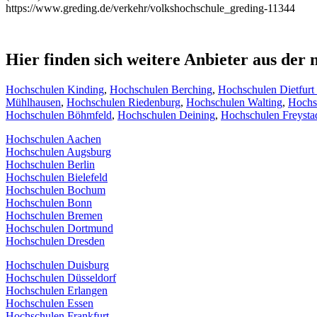
https://www.greding.de/verkehr/volkshochschule_greding-11344
Hier finden sich weitere Anbieter aus de
Hochschulen Kinding
,
Hochschulen Berching
,
Hochschulen Dietfurt
Mühlhausen
,
Hochschulen Riedenburg
,
Hochschulen Walting
,
Hochsc
Hochschulen Böhmfeld
,
Hochschulen Deining
,
Hochschulen Freysta
Hochschulen Aachen
Hochschulen Augsburg
Hochschulen Berlin
Hochschulen Bielefeld
Hochschulen Bochum
Hochschulen Bonn
Hochschulen Bremen
Hochschulen Dortmund
Hochschulen Dresden
Hochschulen Duisburg
Hochschulen Düsseldorf
Hochschulen Erlangen
Hochschulen Essen
Hochschulen Frankfurt