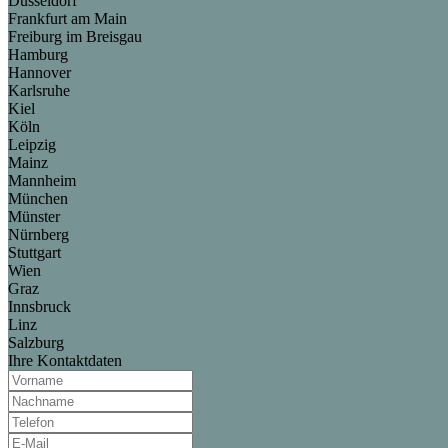
Düsseldorf
Frankfurt am Main
Freiburg im Breisgau
Hamburg
Hannover
Karlsruhe
Kiel
Köln
Leipzig
Mainz
Mannheim
München
Münster
Nürnberg
Stuttgart
Wien
Graz
Innsbruck
Linz
Salzburg
Ihre Kontaktdaten