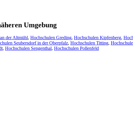
r näheren Umgebung
 an der Altmühl
,
Hochschulen Greding
,
Hochschulen Kipfenberg
,
Hoch
hulen Seubersdorf in der Oberpfalz
,
Hochschulen Titting
,
Hochschule
dt
,
Hochschulen Sengenthal
,
Hochschulen Pollenfeld