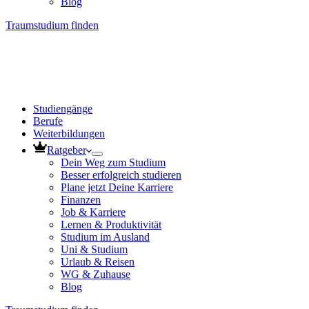
Blog
Traumstudium finden
Studiengänge
Berufe
Weiterbildungen
Ratgeber
Dein Weg zum Studium
Besser erfolgreich studieren
Plane jetzt Deine Karriere
Finanzen
Job & Karriere
Lernen & Produktivität
Studium im Ausland
Uni & Studium
Urlaub & Reisen
WG & Zuhause
Blog