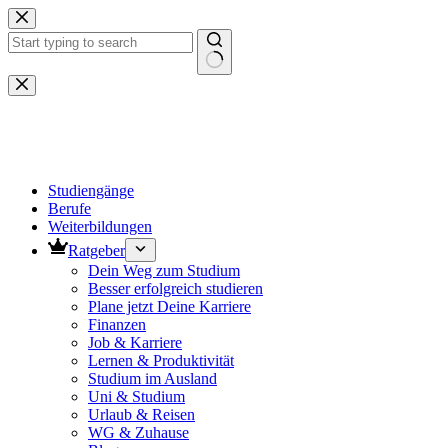
Zum
Inhalt
springen
Keine
Ergebnisse
Studiengänge
Berufe
Weiterbildungen
Ratgeber
Dein Weg zum Studium
Besser erfolgreich studieren
Plane jetzt Deine Karriere
Finanzen
Job & Karriere
Lernen & Produktivität
Studium im Ausland
Uni & Studium
Urlaub & Reisen
WG & Zuhause