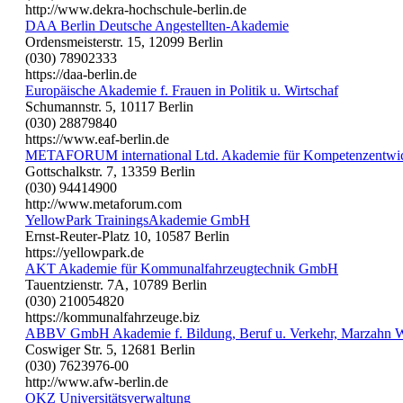
http://www.dekra-hochschule-berlin.de
DAA Berlin Deutsche Angestellten-Akademie
Ordensmeisterstr. 15, 12099 Berlin
(030) 78902333
https://daa-berlin.de
Europäische Akademie f. Frauen in Politik u. Wirtschaf
Schumannstr. 5, 10117 Berlin
(030) 28879840
https://www.eaf-berlin.de
METAFORUM international Ltd. Akademie für Kompetenzentwi
Gottschalkstr. 7, 13359 Berlin
(030) 94414900
http://www.metaforum.com
YellowPark TrainingsAkademie GmbH
Ernst-Reuter-Platz 10, 10587 Berlin
https://yellowpark.de
AKT Akademie für Kommunalfahrzeugtechnik GmbH
Tauentzienstr. 7A, 10789 Berlin
(030) 210054820
https://kommunalfahrzeuge.biz
ABBV GmbH Akademie f. Bildung, Beruf u. Verkehr, Marzahn W
Coswiger Str. 5, 12681 Berlin
(030) 7623976-00
http://www.afw-berlin.de
OKZ Universitätsverwaltung