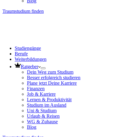
Blog
Traumstudium finden
Studiengänge
Berufe
Weiterbildungen
Ratgeber
Dein Weg zum Studium
Besser erfolgreich studieren
Plane jetzt Deine Karriere
Finanzen
Job & Karriere
Lernen & Produktivität
Studium im Ausland
Uni & Studium
Urlaub & Reisen
WG & Zuhause
Blog