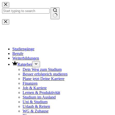
Zum
Inhalt
springen
Keine
Ergebnisse
Studiengänge
Berufe
Weiterbildungen
Ratgeber
Dein Weg zum Studium
Besser erfolgreich studieren
Plane jetzt Deine Karriere
Finanzen
Job & Karriere
Lernen & Produktivität
Studium im Ausland
Uni & Studium
Urlaub & Reisen
WG & Zuhause