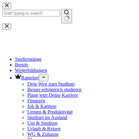
Zum
Inhalt
springen
Keine
Ergebnisse
Studiengänge
Berufe
Weiterbildungen
Ratgeber
Dein Weg zum Studium
Besser erfolgreich studieren
Plane jetzt Deine Karriere
Finanzen
Job & Karriere
Lernen & Produktivität
Studium im Ausland
Uni & Studium
Urlaub & Reisen
WG & Zuhause