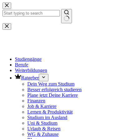
Zum
Inhalt
springen
Keine
Ergebnisse
Studiengänge
Berufe
Weiterbildungen
Ratgeber
Dein Weg zum Studium
Besser erfolgreich studieren
Plane jetzt Deine Karriere
Finanzen
Job & Karriere
Lernen & Produktivität
Studium im Ausland
Uni & Studium
Urlaub & Reisen
WG & Zuhause