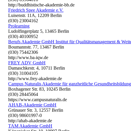
http://buddhistische-akademie-bb.de
Friedrich Spee Akademie e.V.
Luisenstr. 11A, 12209 Berlin
(030) 23004162
Prolearning
Ludolfingerplatz 5, 13465 Berlin
(030) 40100952
Berufs Akademie GmbH Institut für Qualitätsmanagement & Weit
Boumannstr. 77, 13467 Berlin
(030) 75442306
http://www.ba-iqw.de
FREY ADV GmbH
Damaschkestr. 4, 10711 Berlin
(030) 31004105
http://www.frey-akademie.de
Campus Naturalis Akademie für ganzheitliche Gesundheitsbildung
Boxhagener Str. 83, 10245 Berlin
(030) 28445064
https://www.campusnaturalis.de
AHAB-Akademie GmbH
Grünauer Str. 3, 12557 Berlin
(030) 98601997-0
http://ahab-akademie.de
TAM Akademie GmbH