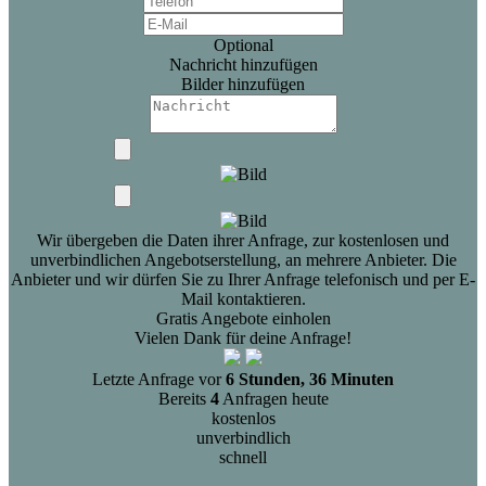
Optional
Nachricht hinzufügen
Bilder hinzufügen
Wir übergeben die Daten ihrer Anfrage, zur kostenlosen und
unverbindlichen Angebotserstellung, an mehrere Anbieter. Die
Anbieter und wir dürfen Sie zu Ihrer Anfrage telefonisch und per E-
Mail kontaktieren.
Gratis Angebote einholen
Vielen Dank für deine Anfrage!
Letzte Anfrage vor
6 Stunden, 36 Minuten
Bereits
4
Anfragen heute
kostenlos
unverbindlich
schnell