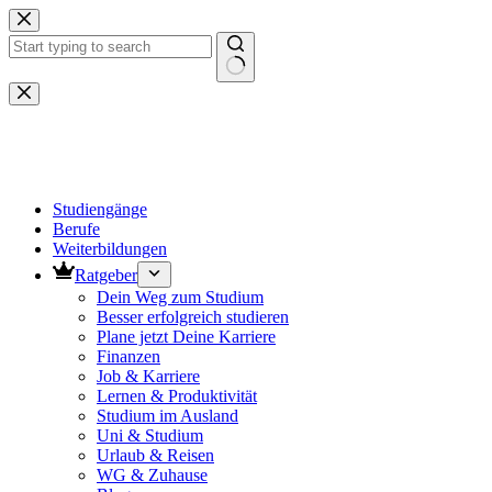
Zum
Inhalt
springen
Keine
Ergebnisse
Studiengänge
Berufe
Weiterbildungen
Ratgeber
Dein Weg zum Studium
Besser erfolgreich studieren
Plane jetzt Deine Karriere
Finanzen
Job & Karriere
Lernen & Produktivität
Studium im Ausland
Uni & Studium
Urlaub & Reisen
WG & Zuhause