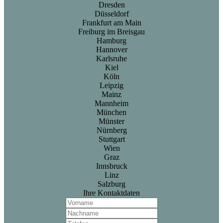
Dresden
Düsseldorf
Frankfurt am Main
Freiburg im Breisgau
Hamburg
Hannover
Karlsruhe
Kiel
Köln
Leipzig
Mainz
Mannheim
München
Münster
Nürnberg
Stuttgart
Wien
Graz
Innsbruck
Linz
Salzburg
Ihre Kontaktdaten