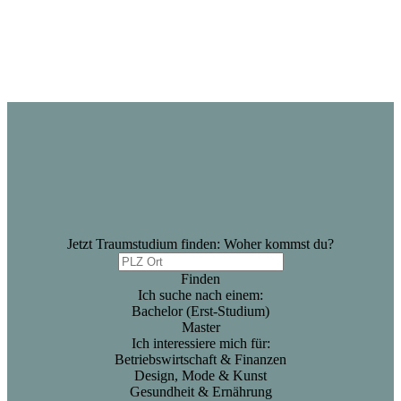
Jetzt Traumstudium finden: Woher kommst du?
Finden
Ich suche nach einem:
Bachelor (Erst-Studium)
Master
Ich interessiere mich für:
Betriebswirtschaft & Finanzen
Design, Mode & Kunst
Gesundheit & Ernährung