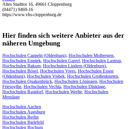
Altes Stadttor 16, 49661 Cloppenburg
(04471) 9469-16
https://www.vhs-cloppenburg.de
Hier finden sich weitere Anbieter aus der
näheren Umgebung
Hochschulen Cappeln (Oldenburg)
,
Hochschulen Molbergen
,
Hochschulen Emstek
,
Hochschulen Garrel
,
Hochschulen Lastrup
,
Hochschulen Bakum
,
Hochschulen Lindern (Oldenburg)
,
Hochschulen Bösel
,
Hochschulen Vrees
,
Hochschulen Essen
(Oldenburg)
,
Hochschulen Visbek
,
Hochschulen Großenkneten
,
Hochschulen Quakenbrück
,
Hochschulen Löningen
,
Hochschulen
Friesoythe
,
Hochschulen Vechta
,
Hochschulen Dinklage
,
Hochschulen Rastdorf
,
Hochschulen Werlte
,
Hochschulen
Menslage
Hochschulen Aachen
Hochschulen Augsburg
Hochschulen Berlin
Hochschulen Bielefeld
Hochschulen Bochum