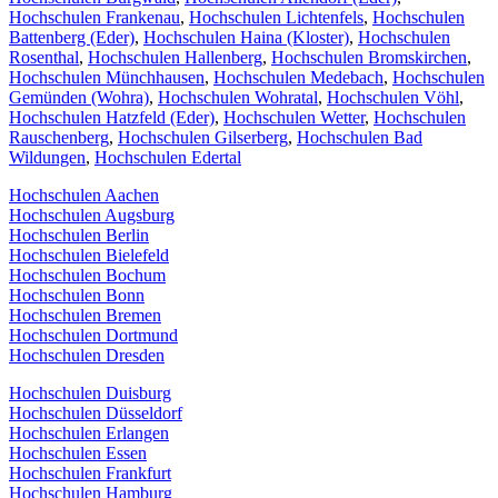
Hochschulen Frankenau
,
Hochschulen Lichtenfels
,
Hochschulen
Battenberg (Eder)
,
Hochschulen Haina (Kloster)
,
Hochschulen
Rosenthal
,
Hochschulen Hallenberg
,
Hochschulen Bromskirchen
,
Hochschulen Münchhausen
,
Hochschulen Medebach
,
Hochschulen
Gemünden (Wohra)
,
Hochschulen Wohratal
,
Hochschulen Vöhl
,
Hochschulen Hatzfeld (Eder)
,
Hochschulen Wetter
,
Hochschulen
Rauschenberg
,
Hochschulen Gilserberg
,
Hochschulen Bad
Wildungen
,
Hochschulen Edertal
Hochschulen Aachen
Hochschulen Augsburg
Hochschulen Berlin
Hochschulen Bielefeld
Hochschulen Bochum
Hochschulen Bonn
Hochschulen Bremen
Hochschulen Dortmund
Hochschulen Dresden
Hochschulen Duisburg
Hochschulen Düsseldorf
Hochschulen Erlangen
Hochschulen Essen
Hochschulen Frankfurt
Hochschulen Hamburg