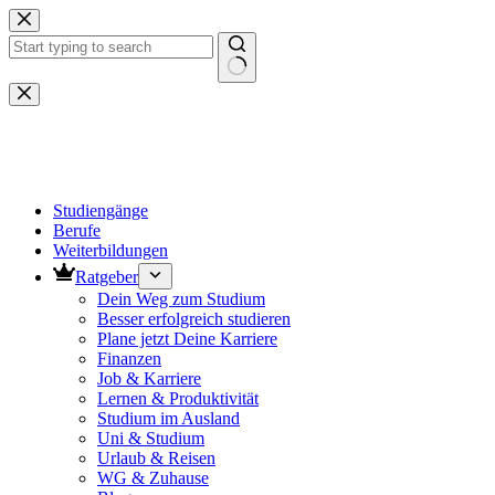
Zum
Inhalt
springen
Keine
Ergebnisse
Studiengänge
Berufe
Weiterbildungen
Ratgeber
Dein Weg zum Studium
Besser erfolgreich studieren
Plane jetzt Deine Karriere
Finanzen
Job & Karriere
Lernen & Produktivität
Studium im Ausland
Uni & Studium
Urlaub & Reisen
WG & Zuhause