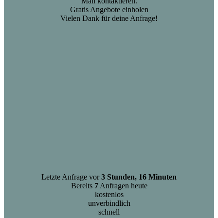
Mail kontaktieren.
Gratis Angebote einholen
Vielen Dank für deine Anfrage!
Letzte Anfrage vor
3 Stunden, 16 Minuten
Bereits
7
Anfragen heute
kostenlos
unverbindlich
schnell