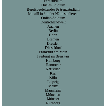
Fernstudium
Duales Studium
Berufsbegleitendes Präsenzstudium
Ich will in / in der Nähe studieren:
Online-Studium
Deutschlandweit
Aachen
Berlin
Bonn
Bremen
Dresden
Düsseldorf
Frankfurt am Main
Freiburg im Breisgau
Hamburg
Hannover
Karlsruhe
Kiel
Köln
Leipzig
Mainz
Mannheim
München
Münster
Nürnberg