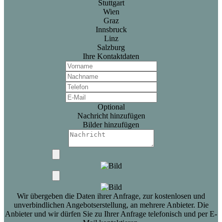
Stuttgart
Wien
Graz
Innsbruck
Linz
Salzburg
Ihre Kontaktdaten
Optional
Nachricht hinzufügen
Bilder hinzufügen
Wir übergeben die Daten ihrer Anfrage, zur kostenlosen und
unverbindlichen Angebotserstellung, an mehrere Anbieter. Die
Anbieter und wir dürfen Sie zu Ihrer Anfrage telefonisch und per E-