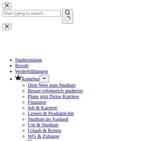
Zum
Inhalt
springen
Keine
Ergebnisse
Studiengänge
Berufe
Weiterbildungen
Ratgeber
Dein Weg zum Studium
Besser erfolgreich studieren
Plane jetzt Deine Karriere
Finanzen
Job & Karriere
Lernen & Produktivität
Studium im Ausland
Uni & Studium
Urlaub & Reisen
WG & Zuhause