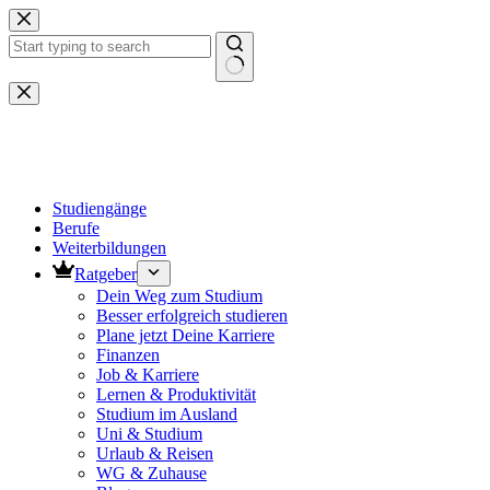
Zum
Inhalt
springen
Keine
Ergebnisse
Studiengänge
Berufe
Weiterbildungen
Ratgeber
Dein Weg zum Studium
Besser erfolgreich studieren
Plane jetzt Deine Karriere
Finanzen
Job & Karriere
Lernen & Produktivität
Studium im Ausland
Uni & Studium
Urlaub & Reisen
WG & Zuhause