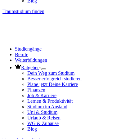
Blog
Traumstudium finden
Studiengänge
Berufe
Weiterbildungen
Ratgeber
Dein Weg zum Studium
Besser erfolgreich studieren
Plane jetzt Deine Karriere
Finanzen
Job & Karriere
Lernen & Produktivität
Studium im Ausland
Uni & Studium
Urlaub & Reisen
WG & Zuhause
Blog