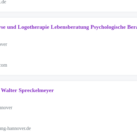
.de
yse und Logotherapie Lebensberatung Psychologische Ber
over
.com
 Walter Spreckelmeyer
nnover
ung-hannover.de