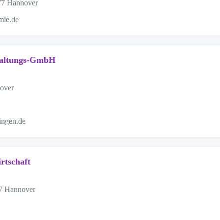
177 Hannover
mie.de
waltungs-GmbH
nover
ingen.de
rtschaft
27 Hannover