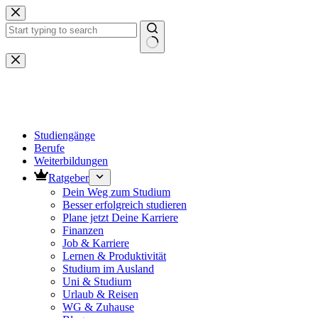
Zum
Inhalt
springen
Keine
Ergebnisse
Studiengänge
Berufe
Weiterbildungen
Ratgeber
Dein Weg zum Studium
Besser erfolgreich studieren
Plane jetzt Deine Karriere
Finanzen
Job & Karriere
Lernen & Produktivität
Studium im Ausland
Uni & Studium
Urlaub & Reisen
WG & Zuhause