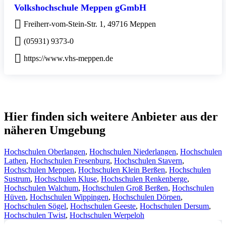
Volkshochschule Meppen gGmbH
Freiherr-vom-Stein-Str. 1, 49716 Meppen
(05931) 9373-0
https://www.vhs-meppen.de
Hier finden sich weitere Anbieter aus der
näheren Umgebung
Hochschulen Oberlangen
,
Hochschulen Niederlangen
,
Hochschulen
Lathen
,
Hochschulen Fresenburg
,
Hochschulen Stavern
,
Hochschulen Meppen
,
Hochschulen Klein Berßen
,
Hochschulen
Sustrum
,
Hochschulen Kluse
,
Hochschulen Renkenberge
,
Hochschulen Walchum
,
Hochschulen Groß Berßen
,
Hochschulen
Hüven
,
Hochschulen Wippingen
,
Hochschulen Dörpen
,
Hochschulen Sögel
,
Hochschulen Geeste
,
Hochschulen Dersum
,
Hochschulen Twist
,
Hochschulen Werpeloh