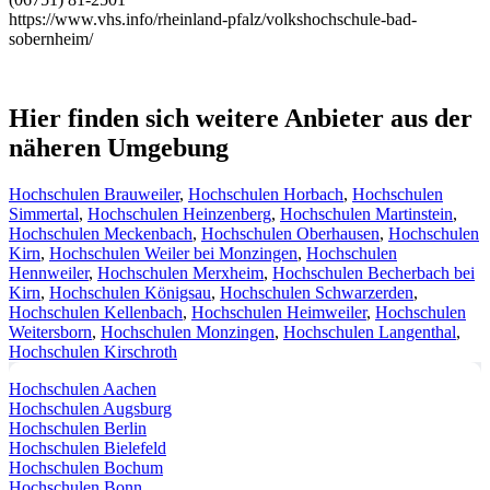
https://www.vhs.info/rheinland-pfalz/volkshochschule-bad-
sobernheim/
Hier finden sich weitere Anbieter aus der
näheren Umgebung
Hochschulen Brauweiler
,
Hochschulen Horbach
,
Hochschulen
Simmertal
,
Hochschulen Heinzenberg
,
Hochschulen Martinstein
,
Hochschulen Meckenbach
,
Hochschulen Oberhausen
,
Hochschulen
Kirn
,
Hochschulen Weiler bei Monzingen
,
Hochschulen
Hennweiler
,
Hochschulen Merxheim
,
Hochschulen Becherbach bei
Kirn
,
Hochschulen Königsau
,
Hochschulen Schwarzerden
,
Hochschulen Kellenbach
,
Hochschulen Heimweiler
,
Hochschulen
Weitersborn
,
Hochschulen Monzingen
,
Hochschulen Langenthal
,
Hochschulen Kirschroth
Hochschulen Aachen
Hochschulen Augsburg
Hochschulen Berlin
Hochschulen Bielefeld
Hochschulen Bochum
Hochschulen Bonn