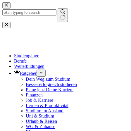
Zum
Inhalt
springen
Keine
Ergebnisse
Studiengänge
Berufe
Weiterbildungen
Ratgeber
Dein Weg zum Studium
Besser erfolgreich studieren
Plane jetzt Deine Karriere
Finanzen
Job & Karriere
Lernen & Produktivität
Studium im Ausland
Uni & Studium
Urlaub & Reisen
WG & Zuhause