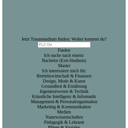
Jetzt Traumstudium finden: Woher kommst du?
Finden
Ich suche nach einem:
Bachelor (Erst-Studium)
Master
Ich interessiere mich für:
Betriebswirtschaft & Finanzen
Design, Mode & Kunst
Gesundheit & Ernährung
Ingenieurwesen & Technik
Künstliche Intelligenz & Informatik
Management & Personalorganisation
Marketing & Kommunikation
Medien
Naturwissenschaften
Pädagogik & Lehramt
Pflege & Soziales