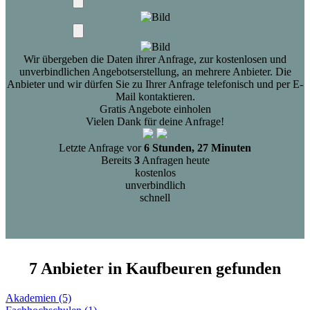
Wir übergeben die Daten ihrer Anfrage, zur kostenlosen und
unverbindlichen Angebotserstellung, an mehrere Anbieter. Die
Anbieter und wir dürfen Sie zu Ihrer Anfrage telefonisch und per E-
Mail kontaktieren.
Gratis Angebote einholen
Vielen Dank für deine Anfrage!
Letzte Anfrage vor
6 Stunden, 27 Minuten
Bereits
3
Anfragen heute
kostenlos
unverbindlich
schnell
7 Anbieter in Kaufbeuren gefunden
Akademien (5)