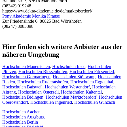
Bahnhofstr. 3, 87616 Marktoberdorf
(08342) 919248
https://www.dekra-akademie.de/de/marktoberdorf/
Pony Akademie Monika Krause
Zur Friedenslinde 6, 86825 Bad Wörishofen
(08247) 3083398
Hier finden sich weitere Anbieter aus der
näheren Umgebung
Hochschulen Mauerstetten
,
Hochschulen Irsee
,
Hochschulen
Pforzen
,
Hochschulen Biessenhofen
,
Hochschulen Friesenried
,
Hochschulen Germaringen
,
Hochschulen Stöttwang
,
Hochschulen
Rieden
,
Hochschulen Ruderatshofen
,
Hochschulen Eggenthal
,
Hochschulen Baisweil
,
Hochschulen Westendorf
,
Hochschulen
Aitrang
,
Hochschulen Osterzell
,
Hochschulen Kaltental
,
Hochschulen Bidingen
,
Hochschulen Marktoberdorf
,
Hochschulen
Oberostendorf
,
Hochschulen Ingenried
,
Hochschulen Günzach
Hochschulen Aachen
Hochschulen Augsburg
Hochschulen Berlin