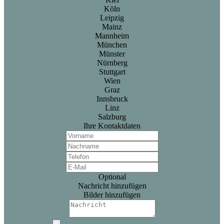
Köln
Leipzig
Mainz
Mannheim
München
Münster
Nürnberg
Stuttgart
Wien
Graz
Innsbruck
Linz
Salzburg
Ihre Kontaktdaten
Optional
Nachricht hinzufügen
Bilder hinzufügen