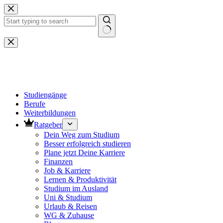
Zum
Inhalt
springen
Keine
Ergebnisse
Studiengänge
Berufe
Weiterbildungen
Ratgeber
Dein Weg zum Studium
Besser erfolgreich studieren
Plane jetzt Deine Karriere
Finanzen
Job & Karriere
Lernen & Produktivität
Studium im Ausland
Uni & Studium
Urlaub & Reisen
WG & Zuhause