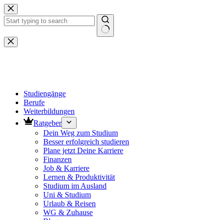
Zum
Inhalt
springen
Keine
Ergebnisse
Studiengänge
Berufe
Weiterbildungen
Ratgeber
Dein Weg zum Studium
Besser erfolgreich studieren
Plane jetzt Deine Karriere
Finanzen
Job & Karriere
Lernen & Produktivität
Studium im Ausland
Uni & Studium
Urlaub & Reisen
WG & Zuhause