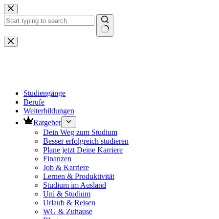
Zum
Inhalt
springen
Keine
Ergebnisse
Studiengänge
Berufe
Weiterbildungen
Ratgeber
Dein Weg zum Studium
Besser erfolgreich studieren
Plane jetzt Deine Karriere
Finanzen
Job & Karriere
Lernen & Produktivität
Studium im Ausland
Uni & Studium
Urlaub & Reisen
WG & Zuhause