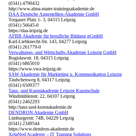
(0341) 4790432
http://www.alma-mater-trainingsakademie.de
DAA Deutsche Angestellten-Akademie GmbH
Torgauer Platz 1- 3, 04315 Leipzig
(0341) 56645-0
https://daa-leipzig.de
AFBB Akademie für berufliche Bildung gGmbH
Karl-Liebknecht-Str. 143, 04277 Leipzig
(0341) 261779-0
Verwaltungs- und Wirtschafts-Akademie Leipzig GmbH
Bogislawstr. 18, 04315 Leipzig
(0341) 6865010
https://www.vwa-leipzig.de
SAW Akademie für Markteting u. Kommunikation Leipzig
Täubchenweg 8, 04317 Leipzig
(0341) 6509377
Tanz- und Kunstakademie Leipzig Kunstschule
Windmühlenstr. 22, 04107 Leipzig
(0341) 2462293
http://tanz-und-kunstakademie.de
DENDRON Akademie GmbH
Limburgerstr. 74B, 04229 Leipzig
(0341) 2349544
https://www.dendron-akademie.de
XelaNed Academy – IT Training Solutions