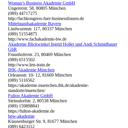
Woman’s Business Akademie GmbH
Ungererstr. 58, 80805 München
(089) 44717275
http://fachkongress-fuer-businessfrauen.de
Mittelstandsakademie Bayern
Lindwurmstr. 117, 80337 München
(089) 51554875
http://www.fachakademie-bw.de
Akademie Blickwinkel Ingrid Holler und Andi Schmidbauer
GbR
Fraunhoferstr. 23, 80469 München
(089) 6515502
http://www.lets-train.de
IHK-Akademie München
Orleansstr. 10- 12, 81669 München
(089) 5116562
https://akademie.muenchen.ihk.de/akademie-
standorte/muenchen/
Fulton Akademie GmbH
Steinsdorfstr. 2, 80538 München
(089) 159898841
https://fulton-akademie.de
bpw-akademie
Klausenburger Str. 9, 81677 München
(089) 6423112