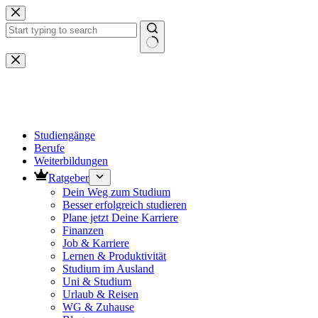
Zum
Inhalt
springen
Keine
Ergebnisse
Studiengänge
Berufe
Weiterbildungen
Ratgeber
Dein Weg zum Studium
Besser erfolgreich studieren
Plane jetzt Deine Karriere
Finanzen
Job & Karriere
Lernen & Produktivität
Studium im Ausland
Uni & Studium
Urlaub & Reisen
WG & Zuhause