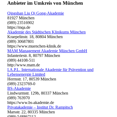
Anbieter im Umkreis von München
Qingshan Liu Qi Gong-Akademie
81927 München
(089) 23516902
https://mqa.de
Akademie des Städtischen Klinikums München
Kraepelinstr. 18, 80804 München
(089) 30687801
https://www.muenchen-klinik.de
MAM Management Akademie München GmbH
Infanteriestr. 8, 80797 München
(089) 44108-511
http://www.mam.de
I.A.P.L. Internationale Akademie für Prävention und
Lebensenergie Limited
Herrnstr. 17, 80539 München
(089) 2323769-0
BS-Akademie
Lindwurmstr. 129b, 80337 München
(089) 763970
https://www.bs-akademie.de
Privatakademie – Institut Dr. Rampitsch
Marsstr. 22, 80335 München
(089) 548867112