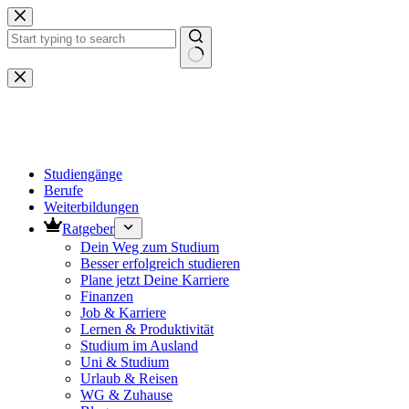
Zum
Inhalt
springen
Keine
Ergebnisse
Studiengänge
Berufe
Weiterbildungen
Ratgeber
Dein Weg zum Studium
Besser erfolgreich studieren
Plane jetzt Deine Karriere
Finanzen
Job & Karriere
Lernen & Produktivität
Studium im Ausland
Uni & Studium
Urlaub & Reisen
WG & Zuhause