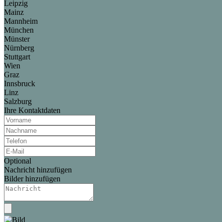
Leipzig
Mainz
Mannheim
München
Münster
Nürnberg
Stuttgart
Wien
Graz
Innsbruck
Linz
Salzburg
Ihre Kontaktdaten
Optional
Nachricht hinzufügen
Bilder hinzufügen