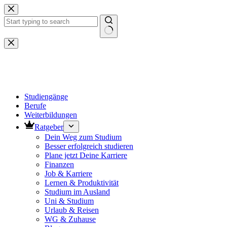
Zum
Inhalt
springen
Keine
Ergebnisse
Studiengänge
Berufe
Weiterbildungen
Ratgeber
Dein Weg zum Studium
Besser erfolgreich studieren
Plane jetzt Deine Karriere
Finanzen
Job & Karriere
Lernen & Produktivität
Studium im Ausland
Uni & Studium
Urlaub & Reisen
WG & Zuhause