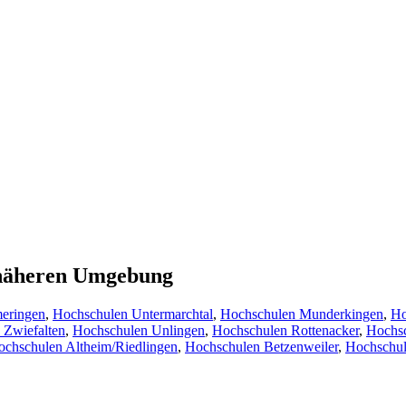
r näheren Umgebung
eringen
,
Hochschulen Untermarchtal
,
Hochschulen Munderkingen
,
Ho
 Zwiefalten
,
Hochschulen Unlingen
,
Hochschulen Rottenacker
,
Hochsc
chschulen Altheim/Riedlingen
,
Hochschulen Betzenweiler
,
Hochschul