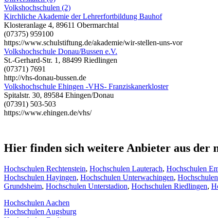
Volkshochschulen (2)
Kirchliche Akademie der Lehrerfortbildung Bauhof
Klosteranlage 4, 89611 Obermarchtal
(07375) 959100
https://www.schulstiftung.de/akademie/wir-stellen-uns-vor
Volkshochschule Donau/Bussen e.V.
St.-Gerhard-Str. 1, 88499 Riedlingen
(07371) 7691
http://vhs-donau-bussen.de
Volkshochschule Ehingen -VHS- Franziskanerkloster
Spitalstr. 30, 89584 Ehingen/Donau
(07391) 503-503
https://www.ehingen.de/vhs/
Hier finden sich weitere Anbieter aus de
Hochschulen Rechtenstein
,
Hochschulen Lauterach
,
Hochschulen Em
Hochschulen Hayingen
,
Hochschulen Unterwachingen
,
Hochschulen
Grundsheim
,
Hochschulen Unterstadion
,
Hochschulen Riedlingen
,
Ho
Hochschulen Aachen
Hochschulen Augsburg