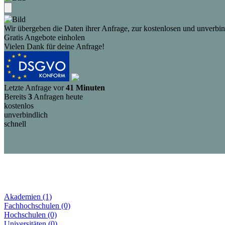
Wir übergeben die Daten ihrer Anfrage, zur kostenlosen und unverbind
Gratis Angebote einholen
Vielen Dank für deine Anfrage!
Letzte Anfrage vor
41 Minuten
Bereits
3
Anfragen heute
kostenlos
unverbindlich
schnell
Akademien (1)
Fachhochschulen (0)
Hochschulen (0)
Universitäten (0)