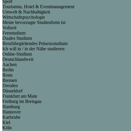
Sport
Tourismus, Hotel & Eventmanagement
Umwelt & Nachhaltigkeit
Wirtschaftspsychologie
Meine bevorzugte Studienform ist:
Vollzeit
Fernstudium
Duales Studium
Berufsbegleitendes Präsenzstudium
Ich will in / in der Nähe studieren:
Online-Studium
Deutschlandweit
Aachen
Berlin
Bonn
Bremen
Dresden
Düsseldorf
Frankfurt am Main
Freiburg im Breisgau
Hamburg
Hannover
Karlsruhe
Kiel
Köln