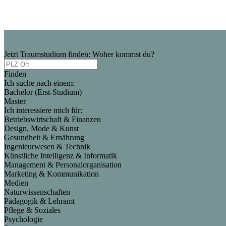
Jetzt Traumstudium finden: Woher kommst du?
Finden
Ich suche nach einem:
Bachelor (Erst-Studium)
Master
Ich interessiere mich für:
Betriebswirtschaft & Finanzen
Design, Mode & Kunst
Gesundheit & Ernährung
Ingenieurwesen & Technik
Künstliche Intelligenz & Informatik
Management & Personalorganisation
Marketing & Kommunikation
Medien
Naturwissenschaften
Pädagogik & Lehramt
Pflege & Soziales
Psychologie