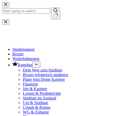
Zum
Inhalt
springen
Keine
Ergebnisse
Studiengänge
Berufe
Weiterbildungen
Ratgeber
Dein Weg zum Studium
Besser erfolgreich studieren
Plane jetzt Deine Karriere
Finanzen
Job & Karriere
Lernen & Produktivität
Studium im Ausland
Uni & Studium
Urlaub & Reisen
WG & Zuhause