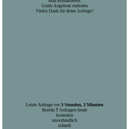
Mail kontaktieren.
Gratis Angebote einholen
Vielen Dank für deine Anfrage!
Letzte Anfrage vor
3 Stunden, 3 Minuten
Bereits
7
Anfragen heute
kostenlos
unverbindlich
schnell