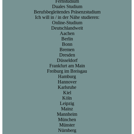
Fernstudium
Duales Studium
Berufsbegleitendes Präsenzstudium
Ich will in / in der Nähe studieren:
Online-Studium
Deutschlandweit
Aachen
Berlin
Bonn
Bremen
Dresden
Düsseldorf
Frankfurt am Main
Freiburg im Breisgau
Hamburg
Hannover
Karlsruhe
Kiel
Köln
Leipzig
Mainz
Mannheim
München
Münster
Nürnberg