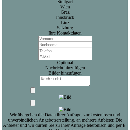
Stuttgart
Wien
Graz
Innsbruck
Linz
Salzburg
Ihre Kontaktdaten
Optional
Nachricht hinzufügen
Bilder hinzufügen
Wir übergeben die Daten ihrer Anfrage, zur kostenlosen und
unverbindlichen Angebotserstellung, an mehrere Anbieter. Die
Anbieter und wir dürfen Sie zu Ihrer Anfrage telefonisch und per E-