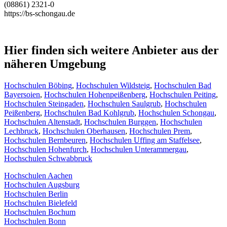
(08861) 2321-0
https://bs-schongau.de
Hier finden sich weitere Anbieter aus der
näheren Umgebung
Hochschulen Böbing
,
Hochschulen Wildsteig
,
Hochschulen Bad
Bayersoien
,
Hochschulen Hohenpeißenberg
,
Hochschulen Peiting
,
Hochschulen Steingaden
,
Hochschulen Saulgrub
,
Hochschulen
Peißenberg
,
Hochschulen Bad Kohlgrub
,
Hochschulen Schongau
,
Hochschulen Altenstadt
,
Hochschulen Burggen
,
Hochschulen
Lechbruck
,
Hochschulen Oberhausen
,
Hochschulen Prem
,
Hochschulen Bernbeuren
,
Hochschulen Uffing am Staffelsee
,
Hochschulen Hohenfurch
,
Hochschulen Unterammergau
,
Hochschulen Schwabbruck
Hochschulen Aachen
Hochschulen Augsburg
Hochschulen Berlin
Hochschulen Bielefeld
Hochschulen Bochum
Hochschulen Bonn