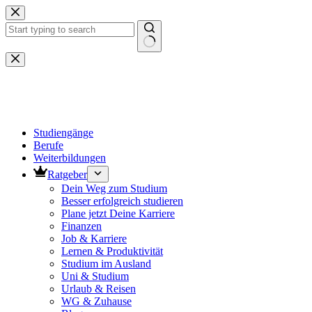
Zum
Inhalt
springen
Keine
Ergebnisse
Studiengänge
Berufe
Weiterbildungen
Ratgeber
Dein Weg zum Studium
Besser erfolgreich studieren
Plane jetzt Deine Karriere
Finanzen
Job & Karriere
Lernen & Produktivität
Studium im Ausland
Uni & Studium
Urlaub & Reisen
WG & Zuhause