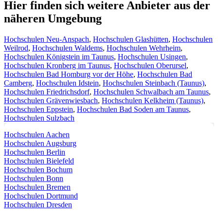
Hier finden sich weitere Anbieter aus der
näheren Umgebung
Hochschulen Neu-Anspach
,
Hochschulen Glashütten
,
Hochschulen
Weilrod
,
Hochschulen Waldems
,
Hochschulen Wehrheim
,
Hochschulen Königstein im Taunus
,
Hochschulen Usingen
,
Hochschulen Kronberg im Taunus
,
Hochschulen Oberursel
,
Hochschulen Bad Homburg vor der Höhe
,
Hochschulen Bad
Camberg
,
Hochschulen Idstein
,
Hochschulen Steinbach (Taunus)
,
Hochschulen Friedrichsdorf
,
Hochschulen Schwalbach am Taunus
,
Hochschulen Grävenwiesbach
,
Hochschulen Kelkheim (Taunus)
,
Hochschulen Eppstein
,
Hochschulen Bad Soden am Taunus
,
Hochschulen Sulzbach
Hochschulen Aachen
Hochschulen Augsburg
Hochschulen Berlin
Hochschulen Bielefeld
Hochschulen Bochum
Hochschulen Bonn
Hochschulen Bremen
Hochschulen Dortmund
Hochschulen Dresden