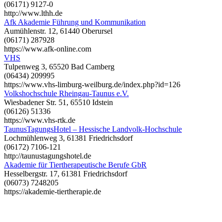
(06171) 9127-0
http://www.lthh.de
Afk Akademie Führung und Kommunikation
Aumühlenstr. 12, 61440 Oberursel
(06171) 287928
https://www.afk-online.com
VHS
Tulpenweg 3, 65520 Bad Camberg
(06434) 209995
https://www.vhs-limburg-weilburg.de/index.php?id=126
Volkshochschule Rheingau-Taunus e.V.
Wiesbadener Str. 51, 65510 Idstein
(06126) 51336
https://www.vhs-rtk.de
TaunusTagungsHotel – Hessische Landvolk-Hochschule
Lochmühlenweg 3, 61381 Friedrichsdorf
(06172) 7106-121
http://taunustagungshotel.de
Akademie für Tiertherapeutische Berufe GbR
Hesselbergstr. 17, 61381 Friedrichsdorf
(06073) 7248205
https://akademie-tiertherapie.de