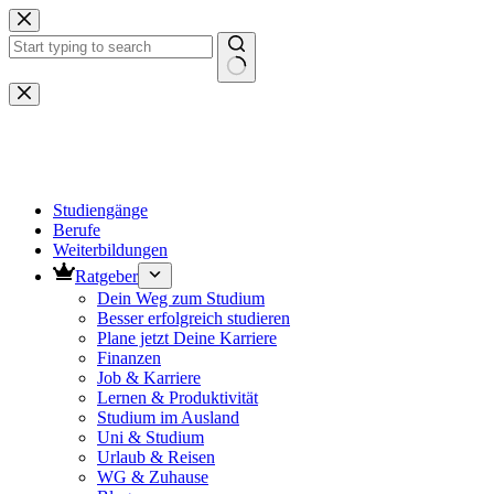
Zum
Inhalt
springen
Keine
Ergebnisse
Studiengänge
Berufe
Weiterbildungen
Ratgeber
Dein Weg zum Studium
Besser erfolgreich studieren
Plane jetzt Deine Karriere
Finanzen
Job & Karriere
Lernen & Produktivität
Studium im Ausland
Uni & Studium
Urlaub & Reisen
WG & Zuhause