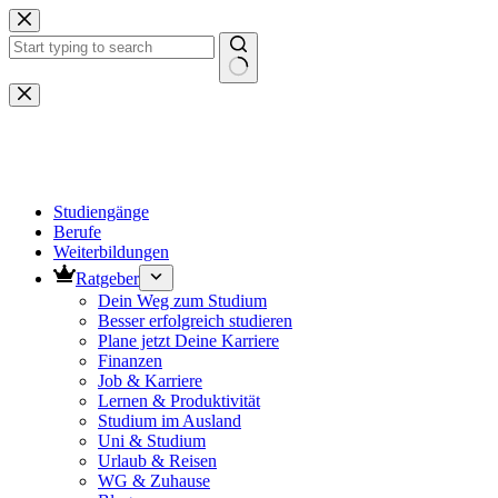
Zum
Inhalt
springen
Keine
Ergebnisse
Studiengänge
Berufe
Weiterbildungen
Ratgeber
Dein Weg zum Studium
Besser erfolgreich studieren
Plane jetzt Deine Karriere
Finanzen
Job & Karriere
Lernen & Produktivität
Studium im Ausland
Uni & Studium
Urlaub & Reisen
WG & Zuhause