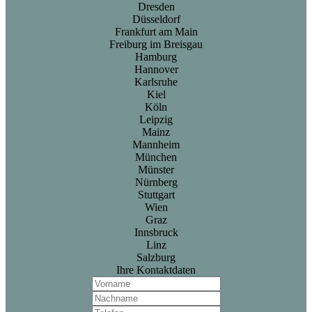
Dresden
Düsseldorf
Frankfurt am Main
Freiburg im Breisgau
Hamburg
Hannover
Karlsruhe
Kiel
Köln
Leipzig
Mainz
Mannheim
München
Münster
Nürnberg
Stuttgart
Wien
Graz
Innsbruck
Linz
Salzburg
Ihre Kontaktdaten