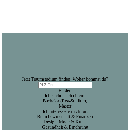
Jetzt Traumstudium finden: Woher kommst du?
Finden
Ich suche nach einem:
Bachelor (Erst-Studium)
Master
Ich interessiere mich für:
Betriebswirtschaft & Finanzen
Design, Mode & Kunst
Gesundheit & Ernährung