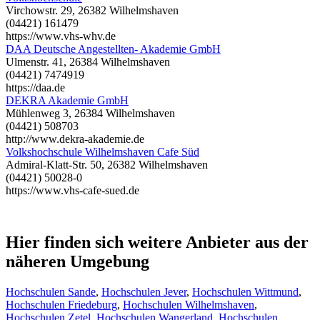
Virchowstr. 29, 26382 Wilhelmshaven
(04421) 161479
https://www.vhs-whv.de
DAA Deutsche Angestellten- Akademie GmbH
Ulmenstr. 41, 26384 Wilhelmshaven
(04421) 7474919
https://daa.de
DEKRA Akademie GmbH
Mühlenweg 3, 26384 Wilhelmshaven
(04421) 508703
http://www.dekra-akademie.de
Volkshochschule Wilhelmshaven Cafe Süd
Admiral-Klatt-Str. 50, 26382 Wilhelmshaven
(04421) 50028-0
https://www.vhs-cafe-sued.de
Hier finden sich weitere Anbieter aus der
näheren Umgebung
Hochschulen Sande
,
Hochschulen Jever
,
Hochschulen Wittmund
,
Hochschulen Friedeburg
,
Hochschulen Wilhelmshaven
,
Hochschulen Zetel
,
Hochschulen Wangerland
,
Hochschulen