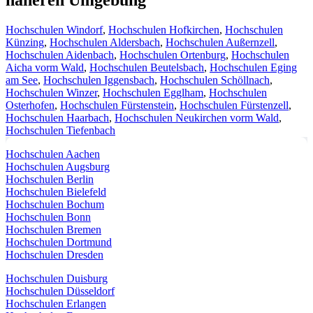
Hochschulen Windorf
,
Hochschulen Hofkirchen
,
Hochschulen
Künzing
,
Hochschulen Aldersbach
,
Hochschulen Außernzell
,
Hochschulen Aidenbach
,
Hochschulen Ortenburg
,
Hochschulen
Aicha vorm Wald
,
Hochschulen Beutelsbach
,
Hochschulen Eging
am See
,
Hochschulen Iggensbach
,
Hochschulen Schöllnach
,
Hochschulen Winzer
,
Hochschulen Egglham
,
Hochschulen
Osterhofen
,
Hochschulen Fürstenstein
,
Hochschulen Fürstenzell
,
Hochschulen Haarbach
,
Hochschulen Neukirchen vorm Wald
,
Hochschulen Tiefenbach
Hochschulen Aachen
Hochschulen Augsburg
Hochschulen Berlin
Hochschulen Bielefeld
Hochschulen Bochum
Hochschulen Bonn
Hochschulen Bremen
Hochschulen Dortmund
Hochschulen Dresden
Hochschulen Duisburg
Hochschulen Düsseldorf
Hochschulen Erlangen