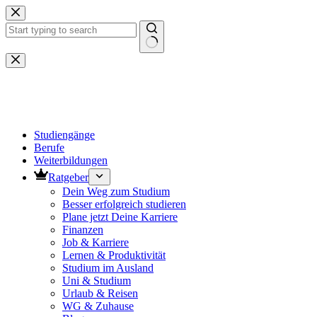
Zum
Inhalt
springen
Keine
Ergebnisse
Studiengänge
Berufe
Weiterbildungen
Ratgeber
Dein Weg zum Studium
Besser erfolgreich studieren
Plane jetzt Deine Karriere
Finanzen
Job & Karriere
Lernen & Produktivität
Studium im Ausland
Uni & Studium
Urlaub & Reisen
WG & Zuhause