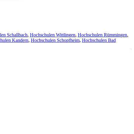
en Schallbach
,
Hochschulen Wittlingen
,
Hochschulen Rümmingen
,
hulen Kandern
,
Hochschulen Schopfheim
,
Hochschulen Bad