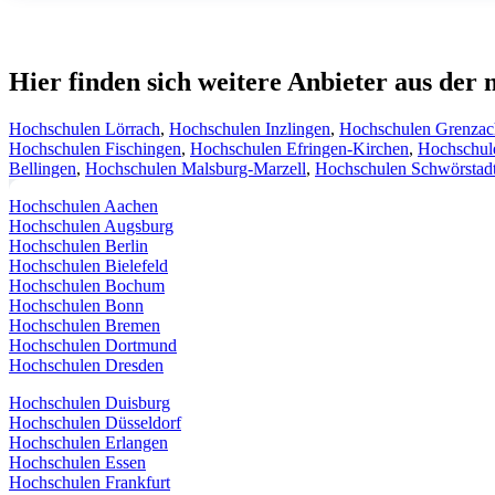
Hier finden sich weitere Anbieter aus de
Hochschulen Lörrach
,
Hochschulen Inzlingen
,
Hochschulen Grenza
Hochschulen Fischingen
,
Hochschulen Efringen-Kirchen
,
Hochschul
Bellingen
,
Hochschulen Malsburg-Marzell
,
Hochschulen Schwörstad
Hochschulen Aachen
Hochschulen Augsburg
Hochschulen Berlin
Hochschulen Bielefeld
Hochschulen Bochum
Hochschulen Bonn
Hochschulen Bremen
Hochschulen Dortmund
Hochschulen Dresden
Hochschulen Duisburg
Hochschulen Düsseldorf
Hochschulen Erlangen
Hochschulen Essen
Hochschulen Frankfurt