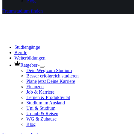
Blog
Traumstudium finden
Studiengänge
Berufe
Weiterbildungen
Ratgeber
Dein Weg zum Studium
Besser erfolgreich studieren
Plane jetzt Deine Karriere
Finanzen
Job & Karriere
Lernen & Produktivität
Studium im Ausland
Uni & Studium
Urlaub & Reisen
WG & Zuhause
Blog