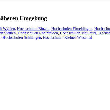
r näheren Umgebung
ch-Wyhlen
,
Hochschulen Binzen
,
Hochschulen Eimeldingen
,
Hochschul
en Steinen
,
Hochschulen Rheinfelden
,
Hochschulen Maulburg
,
Hochsc
t
,
Hochschulen Schliengen
,
Hochschulen Kleines Wiesental