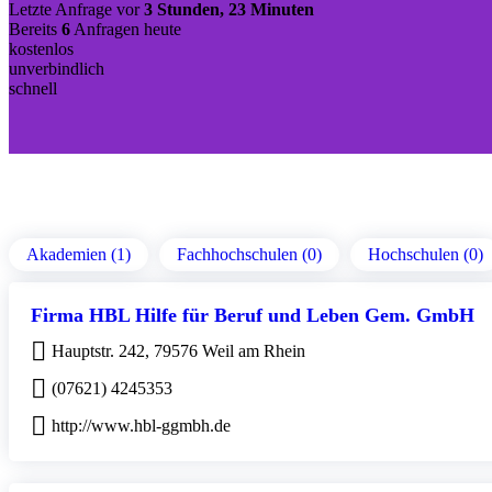
Letzte Anfrage vor
3 Stunden, 23 Minuten
Bereits
6
Anfragen heute
kostenlos
unverbindlich
schnell
Akademien (1)
Fachhochschulen (0)
Hochschulen (0)
Firma HBL Hilfe für Beruf und Leben Gem. GmbH
Hauptstr. 242, 79576 Weil am Rhein
(07621) 4245353
http://www.hbl-ggmbh.de