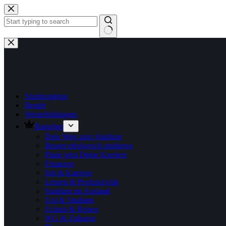
Zum
Inhalt
springen
Keine
Ergebnisse
Studiengänge
Berufe
Weiterbildungen
Ratgeber
Dein Weg zum Studium
Besser erfolgreich studieren
Plane jetzt Deine Karriere
Finanzen
Job & Karriere
Lernen & Produktivität
Studium im Ausland
Uni & Studium
Urlaub & Reisen
WG & Zuhause