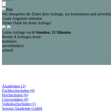
Wir übergeben die Daten ihrer Anfrage, zur kostenlosen und unverbind
Gratis Angebote einholen
Vielen Dank für deine Anfrage!
Letzte Anfrage vor
6 Stunden, 13 Minuten
Bereits
3
Anfragen heute
kostenlos
unverbindlich
schnell
Akademien (2)
Fachhochschulen (0)
Hochschulen (0)
Universitäten (0)
Volkshochschulen (1)
Sepona Akademie GmbH