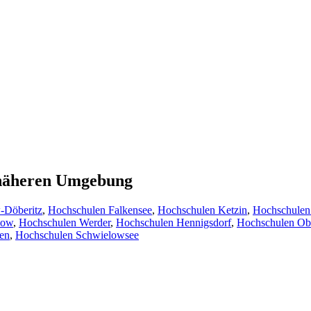
r näheren Umgebung
-Döberitz
,
Hochschulen Falkensee
,
Hochschulen Ketzin
,
Hochschulen
zow
,
Hochschulen Werder
,
Hochschulen Hennigsdorf
,
Hochschulen Ob
en
,
Hochschulen Schwielowsee