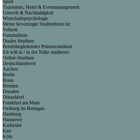
Sport
Tourismus, Hotel & Eventmanagement
Umwelt & Nachhaltigkeit
Wirtschaftspsychologie
Meine bevorzugte Studienform ist:
Vollzeit
Fernstudium
Duales Studium
Berufsbegleitendes Präsenzstudium
Ich will in / in der Nähe studieren:
Online-Studium
Deutschlandweit
Aachen
Berlin
Bonn
Bremen
Dresden
Düsseldorf
Frankfurt am Main
Freiburg im Breisgau
Hamburg
Hannover
Karlsruhe
Kiel
Köln