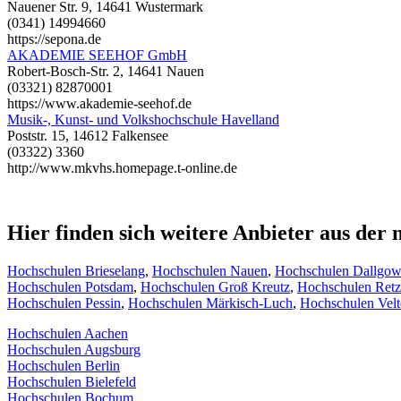
Nauener Str. 9, 14641 Wustermark
(0341) 14994660
https://sepona.de
AKADEMIE SEEHOF GmbH
Robert-Bosch-Str. 2, 14641 Nauen
(03321) 82870001
https://www.akademie-seehof.de
Musik-, Kunst- und Volkshochschule Havelland
Poststr. 15, 14612 Falkensee
(03322) 3360
http://www.mkvhs.homepage.t-online.de
Hier finden sich weitere Anbieter aus de
Hochschulen Brieselang
,
Hochschulen Nauen
,
Hochschulen Dallgow
Hochschulen Potsdam
,
Hochschulen Groß Kreutz
,
Hochschulen Ret
Hochschulen Pessin
,
Hochschulen Märkisch-Luch
,
Hochschulen Velt
Hochschulen Aachen
Hochschulen Augsburg
Hochschulen Berlin
Hochschulen Bielefeld
Hochschulen Bochum