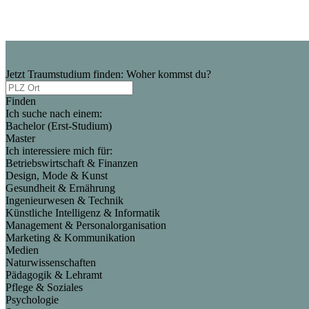
Jetzt Traumstudium finden: Woher kommst du?
Finden
Ich suche nach einem:
Bachelor (Erst-Studium)
Master
Ich interessiere mich für:
Betriebswirtschaft & Finanzen
Design, Mode & Kunst
Gesundheit & Ernährung
Ingenieurwesen & Technik
Künstliche Intelligenz & Informatik
Management & Personalorganisation
Marketing & Kommunikation
Medien
Naturwissenschaften
Pädagogik & Lehramt
Pflege & Soziales
Psychologie