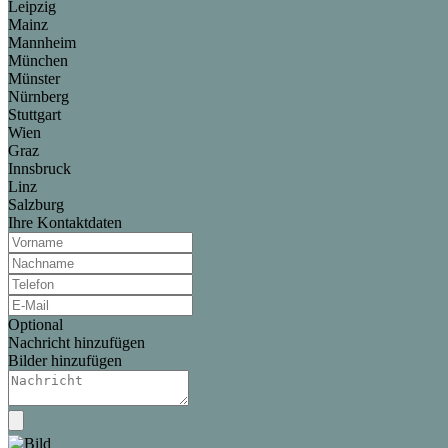
Leipzig
Mainz
Mannheim
München
Münster
Nürnberg
Stuttgart
Wien
Graz
Innsbruck
Linz
Salzburg
Ihre Kontaktdaten
Optional
Nachricht hinzufügen
Bilder hinzufügen