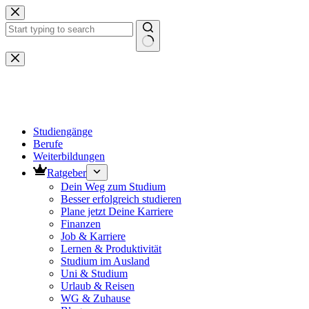
Zum
Inhalt
springen
Keine
Ergebnisse
Studiengänge
Berufe
Weiterbildungen
Ratgeber
Dein Weg zum Studium
Besser erfolgreich studieren
Plane jetzt Deine Karriere
Finanzen
Job & Karriere
Lernen & Produktivität
Studium im Ausland
Uni & Studium
Urlaub & Reisen
WG & Zuhause