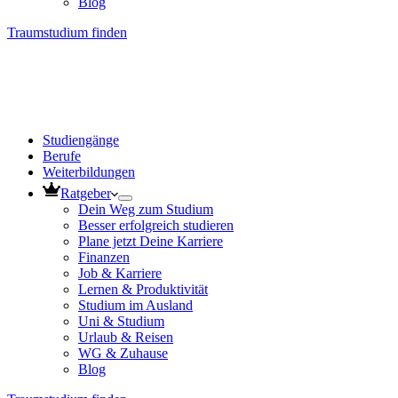
Blog
Traumstudium finden
Studiengänge
Berufe
Weiterbildungen
Ratgeber
Dein Weg zum Studium
Besser erfolgreich studieren
Plane jetzt Deine Karriere
Finanzen
Job & Karriere
Lernen & Produktivität
Studium im Ausland
Uni & Studium
Urlaub & Reisen
WG & Zuhause
Blog