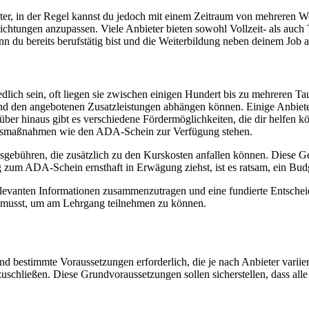
er, in der Regel kannst du jedoch mit einem Zeitraum von mehreren Wo
ichtungen anzupassen. Viele Anbieter bieten sowohl Vollzeit- als auch T
nn du bereits berufstätig bist und die Weiterbildung neben deinem Job 
lich sein, oft liegen sie zwischen einigen Hundert bis zu mehreren Tau
nd den angebotenen Zusatzleistungen abhängen können. Einige Anbieter
ber hinaus gibt es verschiedene Fördermöglichkeiten, die dir helfen kön
dungsmaßnahmen wie den ADA-Schein zur Verfügung stehen.
gsgebühren, die zusätzlich zu den Kurskosten anfallen können. Diese Ge
 zum ADA-Schein ernsthaft in Erwägung ziehst, ist es ratsam, ein Budg
 relevanten Informationen zusammenzutragen und eine fundierte Entscheid
en musst, um am Lehrgang teilnehmen zu können.
bestimmte Voraussetzungen erforderlich, die je nach Anbieter variier
zuschließen. Diese Grundvoraussetzungen sollen sicherstellen, dass a