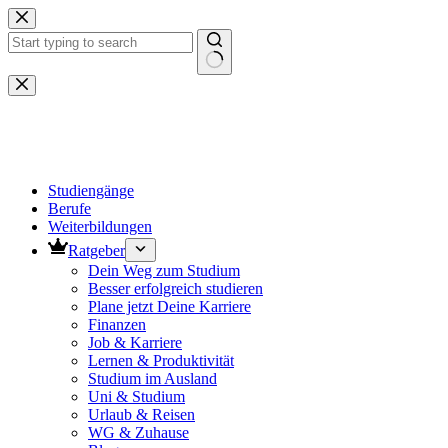
Zum
Inhalt
springen
Keine
Ergebnisse
Studiengänge
Berufe
Weiterbildungen
Ratgeber
Dein Weg zum Studium
Besser erfolgreich studieren
Plane jetzt Deine Karriere
Finanzen
Job & Karriere
Lernen & Produktivität
Studium im Ausland
Uni & Studium
Urlaub & Reisen
WG & Zuhause