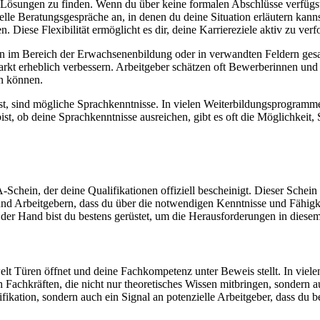
le Lösungen zu finden. Wenn du über keine formalen Abschlüsse verfügst,
elle Beratungsgespräche an, in denen du deine Situation erläutern kanns
. Diese Flexibilität ermöglicht es dir, deine Karriereziele aktiv zu v
gen im Bereich der Erwachsenenbildung oder in verwandten Feldern gesa
kt erheblich verbessern. Arbeitgeber schätzen oft Bewerberinnen und 
en können.
test, sind mögliche Sprachkenntnisse. In vielen Weiterbildungsprogram
r bist, ob deine Sprachkenntnisse ausreichen, gibt es oft die Möglichke
chein, der deine Qualifikationen offiziell bescheinigt. Dieser Schein i
 und Arbeitgebern, dass du über die notwendigen Kenntnisse und Fähig
er Hand bist du bestens gerüstet, um die Herausforderungen in diesem
swelt Türen öffnet und deine Fachkompetenz unter Beweis stellt. In vi
Fachkräften, die nicht nur theoretisches Wissen mitbringen, sondern au
ifikation, sondern auch ein Signal an potenzielle Arbeitgeber, dass du