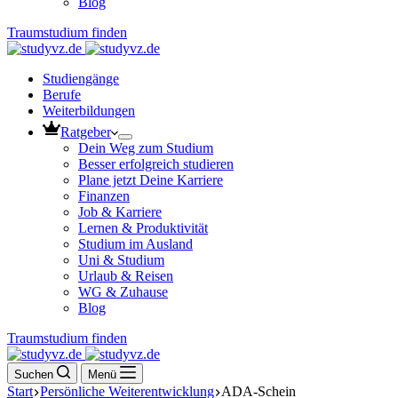
Blog
Traumstudium finden
Studiengänge
Berufe
Weiterbildungen
Ratgeber
Dein Weg zum Studium
Besser erfolgreich studieren
Plane jetzt Deine Karriere
Finanzen
Job & Karriere
Lernen & Produktivität
Studium im Ausland
Uni & Studium
Urlaub & Reisen
WG & Zuhause
Blog
Traumstudium finden
Suchen
Menü
Start
Persönliche Weiterentwicklung
ADA-Schein