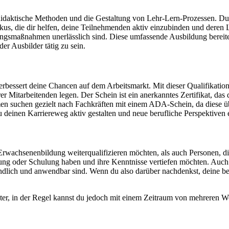
daktische Methoden und die Gestaltung von Lehr-Lern-Prozessen. Du le
us, die dir helfen, deine Teilnehmenden aktiv einzubinden und deren L
ungsmaßnahmen unerlässlich sind. Diese umfassende Ausbildung bereite
er Ausbilder tätig zu sein.
rbessert deine Chancen auf dem Arbeitsmarkt. Mit dieser Qualifikation
r Mitarbeitenden legen. Der Schein ist ein anerkanntes Zertifikat, das 
 suchen gezielt nach Fachkräften mit einem ADA-Schein, da diese üb
deinen Karriereweg aktiv gestalten und neue berufliche Perspektiven e
Erwachsenenbildung weiterqualifizieren möchten, als auch Personen, di
dung oder Schulung haben und ihre Kenntnisse vertiefen möchten. Auch
verständlich und anwendbar sind. Wenn du also darüber nachdenkst, deine
ter, in der Regel kannst du jedoch mit einem Zeitraum von mehreren 