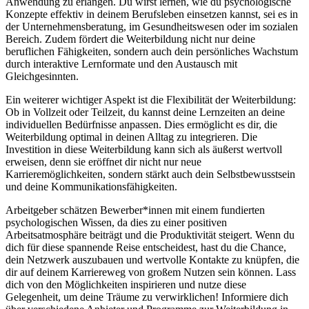
Anwendung zu erlangen. Du wirst lernen, wie du psychologische
Konzepte effektiv in deinem Berufsleben einsetzen kannst, sei es in
der Unternehmensberatung, im Gesundheitswesen oder im sozialen
Bereich. Zudem fördert die Weiterbildung nicht nur deine
beruflichen Fähigkeiten, sondern auch dein persönliches Wachstum
durch interaktive Lernformate und den Austausch mit
Gleichgesinnten.
Ein weiterer wichtiger Aspekt ist die Flexibilität der Weiterbildung:
Ob in Vollzeit oder Teilzeit, du kannst deine Lernzeiten an deine
individuellen Bedürfnisse anpassen. Dies ermöglicht es dir, die
Weiterbildung optimal in deinen Alltag zu integrieren. Die
Investition in diese Weiterbildung kann sich als äußerst wertvoll
erweisen, denn sie eröffnet dir nicht nur neue
Karrieremöglichkeiten, sondern stärkt auch dein Selbstbewusstsein
und deine Kommunikationsfähigkeiten.
Arbeitgeber schätzen Bewerber*innen mit einem fundierten
psychologischen Wissen, da dies zu einer positiven
Arbeitsatmosphäre beiträgt und die Produktivität steigert. Wenn du
dich für diese spannende Reise entscheidest, hast du die Chance,
dein Netzwerk auszubauen und wertvolle Kontakte zu knüpfen, die
dir auf deinem Karriereweg von großem Nutzen sein können. Lass
dich von den Möglichkeiten inspirieren und nutze diese
Gelegenheit, um deine Träume zu verwirklichen! Informiere dich