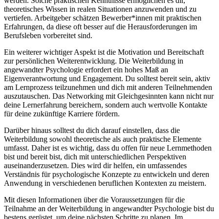
werden. Solche praktischen Kenntnisse ermöglichen es dir,
theoretisches Wissen in realen Situationen anzuwenden und zu
vertiefen. Arbeitgeber schätzen Bewerber*innen mit praktischen
Erfahrungen, da diese oft besser auf die Herausforderungen im
Berufsleben vorbereitet sind.
Ein weiterer wichtiger Aspekt ist die Motivation und Bereitschaft
zur persönlichen Weiterentwicklung. Die Weiterbildung in
angewandter Psychologie erfordert ein hohes Maß an
Eigenverantwortung und Engagement. Du solltest bereit sein, aktiv
am Lernprozess teilzunehmen und dich mit anderen Teilnehmenden
auszutauschen. Das Networking mit Gleichgesinnten kann nicht nur
deine Lernerfahrung bereichern, sondern auch wertvolle Kontakte
für deine zukünftige Karriere fördern.
Darüber hinaus solltest du dich darauf einstellen, dass die
Weiterbildung sowohl theoretische als auch praktische Elemente
umfasst. Daher ist es wichtig, dass du offen für neue Lernmethoden
bist und bereit bist, dich mit unterschiedlichen Perspektiven
auseinanderzusetzen. Dies wird dir helfen, ein umfassendes
Verständnis für psychologische Konzepte zu entwickeln und deren
Anwendung in verschiedenen beruflichen Kontexten zu meistern.
Mit diesen Informationen über die Voraussetzungen für die
Teilnahme an der Weiterbildung in angewandter Psychologie bist du
bestens gerüstet, um deine nächsten Schritte zu planen. Im