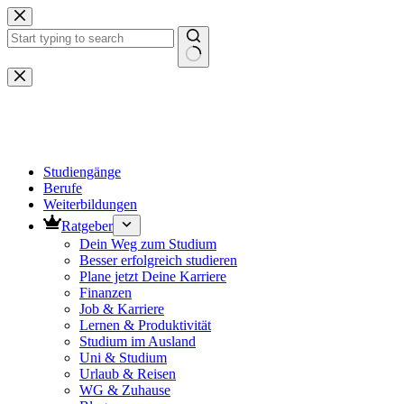
Zum
Inhalt
springen
Keine
Ergebnisse
Studiengänge
Berufe
Weiterbildungen
Ratgeber
Dein Weg zum Studium
Besser erfolgreich studieren
Plane jetzt Deine Karriere
Finanzen
Job & Karriere
Lernen & Produktivität
Studium im Ausland
Uni & Studium
Urlaub & Reisen
WG & Zuhause