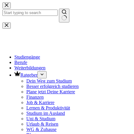
Zum
Inhalt
springen
Keine
Ergebnisse
Studiengänge
Berufe
Weiterbildungen
Ratgeber
Dein Weg zum Studium
Besser erfolgreich studieren
Plane jetzt Deine Karriere
Finanzen
Job & Karriere
Lernen & Produktivität
Studium im Ausland
Uni & Studium
Urlaub & Reisen
WG & Zuhause