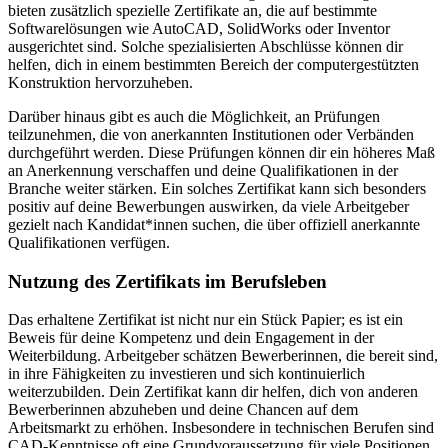
bieten zusätzlich spezielle Zertifikate an, die auf bestimmte
Softwarelösungen wie AutoCAD, SolidWorks oder Inventor
ausgerichtet sind. Solche spezialisierten Abschlüsse können dir
helfen, dich in einem bestimmten Bereich der computergestützten
Konstruktion hervorzuheben.
Darüber hinaus gibt es auch die Möglichkeit, an Prüfungen
teilzunehmen, die von anerkannten Institutionen oder Verbänden
durchgeführt werden. Diese Prüfungen können dir ein höheres Maß
an Anerkennung verschaffen und deine Qualifikationen in der
Branche weiter stärken. Ein solches Zertifikat kann sich besonders
positiv auf deine Bewerbungen auswirken, da viele Arbeitgeber
gezielt nach Kandidat*innen suchen, die über offiziell anerkannte
Qualifikationen verfügen.
Nutzung des Zertifikats im Berufsleben
Das erhaltene Zertifikat ist nicht nur ein Stück Papier; es ist ein
Beweis für deine Kompetenz und dein Engagement in der
Weiterbildung. Arbeitgeber schätzen Bewerberinnen, die bereit sind,
in ihre Fähigkeiten zu investieren und sich kontinuierlich
weiterzubilden. Dein Zertifikat kann dir helfen, dich von anderen
Bewerberinnen abzuheben und deine Chancen auf dem
Arbeitsmarkt zu erhöhen. Insbesondere in technischen Berufen sind
CAD-Kenntnisse oft eine Grundvoraussetzung für viele Positionen.