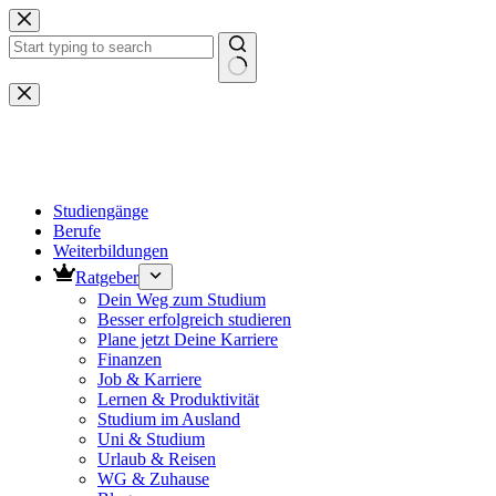
Zum
Inhalt
springen
Keine
Ergebnisse
Studiengänge
Berufe
Weiterbildungen
Ratgeber
Dein Weg zum Studium
Besser erfolgreich studieren
Plane jetzt Deine Karriere
Finanzen
Job & Karriere
Lernen & Produktivität
Studium im Ausland
Uni & Studium
Urlaub & Reisen
WG & Zuhause