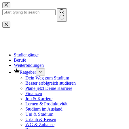
Zum
Inhalt
springen
Keine
Ergebnisse
Studiengänge
Berufe
Weiterbildungen
Ratgeber
Dein Weg zum Studium
Besser erfolgreich studieren
Plane jetzt Deine Karriere
Finanzen
Job & Karriere
Lernen & Produktivität
Studium im Ausland
Uni & Studium
Urlaub & Reisen
WG & Zuhause