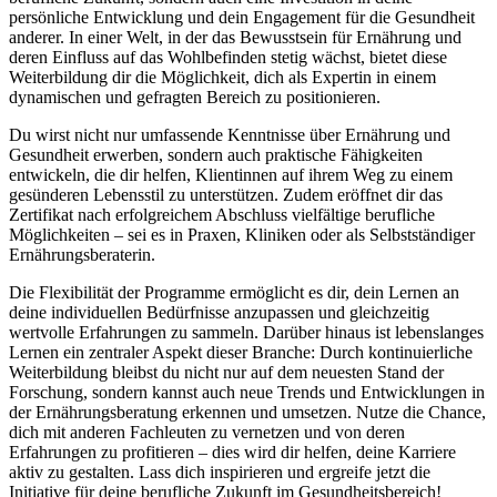
persönliche Entwicklung und dein Engagement für die Gesundheit
anderer. In einer Welt, in der das Bewusstsein für Ernährung und
deren Einfluss auf das Wohlbefinden stetig wächst, bietet diese
Weiterbildung dir die Möglichkeit, dich als Expertin in einem
dynamischen und gefragten Bereich zu positionieren.
Du wirst nicht nur umfassende Kenntnisse über Ernährung und
Gesundheit erwerben, sondern auch praktische Fähigkeiten
entwickeln, die dir helfen, Klientinnen auf ihrem Weg zu einem
gesünderen Lebensstil zu unterstützen. Zudem eröffnet dir das
Zertifikat nach erfolgreichem Abschluss vielfältige berufliche
Möglichkeiten – sei es in Praxen, Kliniken oder als Selbstständiger
Ernährungsberaterin.
Die Flexibilität der Programme ermöglicht es dir, dein Lernen an
deine individuellen Bedürfnisse anzupassen und gleichzeitig
wertvolle Erfahrungen zu sammeln. Darüber hinaus ist lebenslanges
Lernen ein zentraler Aspekt dieser Branche: Durch kontinuierliche
Weiterbildung bleibst du nicht nur auf dem neuesten Stand der
Forschung, sondern kannst auch neue Trends und Entwicklungen in
der Ernährungsberatung erkennen und umsetzen. Nutze die Chance,
dich mit anderen Fachleuten zu vernetzen und von deren
Erfahrungen zu profitieren – dies wird dir helfen, deine Karriere
aktiv zu gestalten. Lass dich inspirieren und ergreife jetzt die
Initiative für deine berufliche Zukunft im Gesundheitsbereich!