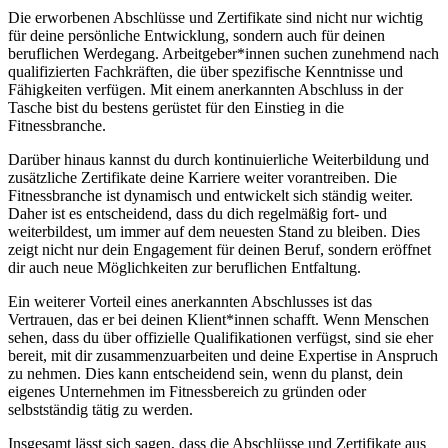
Die erworbenen Abschlüsse und Zertifikate sind nicht nur wichtig
für deine persönliche Entwicklung, sondern auch für deinen
beruflichen Werdegang. Arbeitgeber*innen suchen zunehmend nach
qualifizierten Fachkräften, die über spezifische Kenntnisse und
Fähigkeiten verfügen. Mit einem anerkannten Abschluss in der
Tasche bist du bestens gerüstet für den Einstieg in die
Fitnessbranche.
Darüber hinaus kannst du durch kontinuierliche Weiterbildung und
zusätzliche Zertifikate deine Karriere weiter vorantreiben. Die
Fitnessbranche ist dynamisch und entwickelt sich ständig weiter.
Daher ist es entscheidend, dass du dich regelmäßig fort- und
weiterbildest, um immer auf dem neuesten Stand zu bleiben. Dies
zeigt nicht nur dein Engagement für deinen Beruf, sondern eröffnet
dir auch neue Möglichkeiten zur beruflichen Entfaltung.
Ein weiterer Vorteil eines anerkannten Abschlusses ist das
Vertrauen, das er bei deinen Klient*innen schafft. Wenn Menschen
sehen, dass du über offizielle Qualifikationen verfügst, sind sie eher
bereit, mit dir zusammenzuarbeiten und deine Expertise in Anspruch
zu nehmen. Dies kann entscheidend sein, wenn du planst, dein
eigenes Unternehmen im Fitnessbereich zu gründen oder
selbstständig tätig zu werden.
Insgesamt lässt sich sagen, dass die Abschlüsse und Zertifikate aus