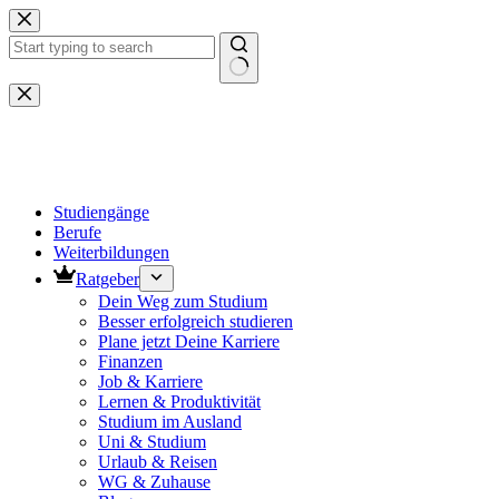
Zum
Inhalt
springen
Keine
Ergebnisse
Studiengänge
Berufe
Weiterbildungen
Ratgeber
Dein Weg zum Studium
Besser erfolgreich studieren
Plane jetzt Deine Karriere
Finanzen
Job & Karriere
Lernen & Produktivität
Studium im Ausland
Uni & Studium
Urlaub & Reisen
WG & Zuhause