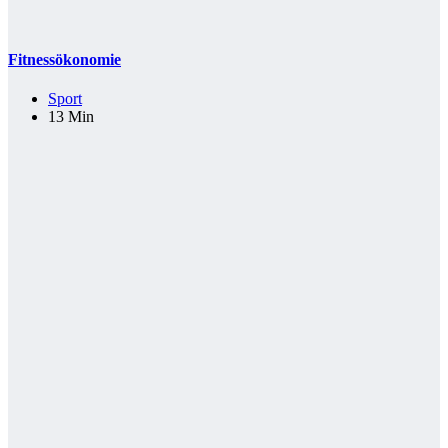
Fitnessökonomie
Sport
13 Min