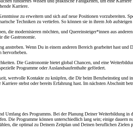
hen fundiertes Wissen und praktische Fähigkeiten, um eine Karriere i
chende Karriere.
enntnisse zu erweitern und sich auf neue Positionen vorzubereiten. Spez
arische Techniken zu vertiefen. So können sie in ihrem Job aufsteige
rieben, die modernisieren möchten, und Quereinsteiger*innen aus ander
ür die Gastronomie.
ung anstreben. Wenn Du in einem anderen Bereich gearbeitet hast und De
ch hervorheben.
ichkeiten. Die Gastronomie bietet global Chancen, und eine Weiterbildun
spezielle Programme oder Auslandsaufenthalte gefördert.
eit, wertvolle Kontakte zu knüpfen, die Dir beim Berufseinstieg und in
Karriere stehst oder bereits Erfahrung hast. Im nächsten Abschnitt bet
und Umfang des Programms. Bei der Planung Deiner Weiterbildung in de
reffen. Die Programme können unterschiedlich lang sein; einige daue
wählen, die optimal zu Deinem Zeitplan und Deinen beruflichen Zielen p