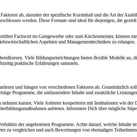
Faktoren ab, darunter der spezifische Kursinhalt und die Art der Aus
chlossen werden. Diese Formate sind ideal für diejenigen, die gezielt
prüften Fachwirt im Gastgewerbe oder zum Küchenmeister, können meh
etriebswirtschaftlichen Aspekten und Managementtechniken zu erlangen
Abendkursen. Viele Bildungseinrichtungen bieten flexible Modelle an, d
hzeitig praktische Erfahrungen sammeln.
ariieren und hängen von verschiedenen Faktoren ab. Grundsätzlich sol
fristige Programme, die umfassendere Inhalte und zusätzliche Leistunge
h nehmen kannst. Viele Anbieter kooperieren mit Institutionen wie d
eiterbildungsmaßnahmen anbieten. Informiere Dich über mögliche Stipe
-Verhältnis der angebotenen Programme. Achte darauf, welche Inhalte im
eter zu vergleichen und auch Bewertungen von ehemaligen Teilnehmende