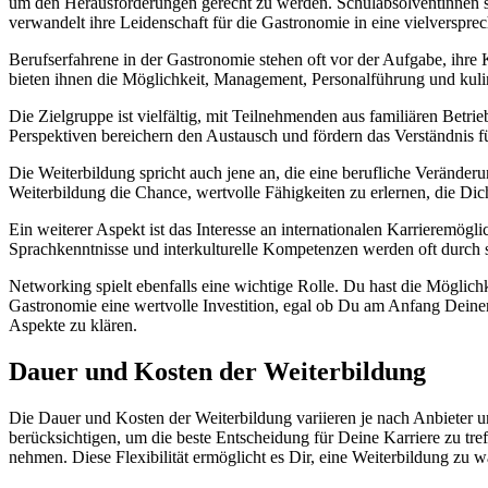
um den Herausforderungen gerecht zu werden. Schulabsolventinnen suc
verwandelt ihre Leidenschaft für die Gastronomie in eine vielverspre
Berufserfahrene in der Gastronomie stehen oft vor der Aufgabe, ihre K
bieten ihnen die Möglichkeit, Management, Personalführung und kulin
Die Zielgruppe ist vielfältig, mit Teilnehmenden aus familiären Bet
Perspektiven bereichern den Austausch und fördern das Verständnis f
Die Weiterbildung spricht auch jene an, die eine berufliche Veränder
Weiterbildung die Chance, wertvolle Fähigkeiten zu erlernen, die Di
Ein weiterer Aspekt ist das Interesse an internationalen Karrieremögl
Sprachkenntnisse und interkulturelle Kompetenzen werden oft durch 
Networking spielt ebenfalls eine wichtige Rolle. Du hast die Möglichk
Gastronomie eine wertvolle Investition, egal ob Du am Anfang Deiner 
Aspekte zu klären.
Dauer und Kosten der Weiterbildung
Die Dauer und Kosten der Weiterbildung variieren je nach Anbieter 
berücksichtigen, um die beste Entscheidung für Deine Karriere zu t
nehmen. Diese Flexibilität ermöglicht es Dir, eine Weiterbildung zu 