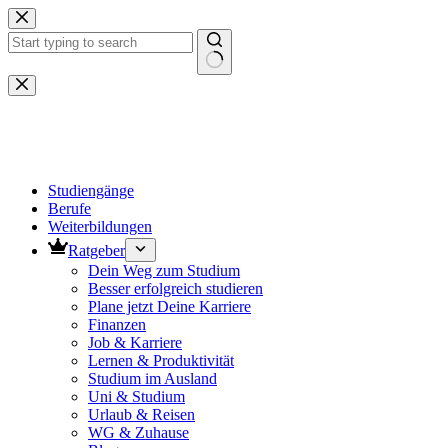
Zum
Inhalt
springen
Keine
Ergebnisse
Studiengänge
Berufe
Weiterbildungen
Ratgeber
Dein Weg zum Studium
Besser erfolgreich studieren
Plane jetzt Deine Karriere
Finanzen
Job & Karriere
Lernen & Produktivität
Studium im Ausland
Uni & Studium
Urlaub & Reisen
WG & Zuhause