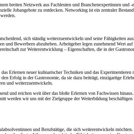
inem breiten Netzwerk aus Fachleuten und Branchenexpertinnen und -e
ielle Jobangebote zu entdecken. Networking ist ein zentraler Bestandte
 werden.
tscheidend, sich ständig weiterzuentwickeln und seine Fähigkeiten ausz
en und Bewerbern abzuheben. Arbeitgeber legen zunehmend Wert auf k
reitschaft zur Weiterentwicklung – Eigenschaften, die in der Gastron
 das Erlernen neuer kulinarischer Techniken und das Experimentieren 
 den Erfolg in der Gastronomie, da sie dazu beiträgt, einzigartige Erleb
ren und weiterzuentwickeln.
send und reichen weit über das bloße Erlernen von Fachwissen hinaus. 
nitt werden wir uns mit der Zielgruppe der Weiterbildung beschäftigen
ulabsolventinnen und Berufstätige, die sich weiterentwickeln möchten.