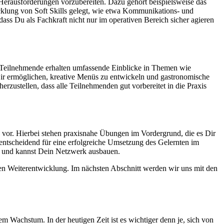
n Herausforderungen vorzubereiten. Dazu gehört beispielsweise das
cklung von Soft Skills gelegt, wie etwa Kommunikations- und
ass Du als Fachkraft nicht nur im operativen Bereich sicher agieren
n. Teilnehmende erhalten umfassende Einblicke in Themen wie
Dir ermöglichen, kreative Menüs zu entwickeln und gastronomische
zustellen, dass alle Teilnehmenden gut vorbereitet in die Praxis
n vor. Hierbei stehen praxisnahe Übungen im Vordergrund, die es Dir
entscheidend für eine erfolgreiche Umsetzung des Gelernten im
ik und kannst Dein Netzwerk ausbauen.
hen Weiterentwicklung. Im nächsten Abschnitt werden wir uns mit den
em Wachstum. In der heutigen Zeit ist es wichtiger denn je, sich von