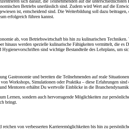
onzentrieren sich darauf, die Teilnehmenden auf die unterschiedlichste
ronomischen Betriebs unerlässlich sind. Zudem wird Wert auf die Entwi
wiesen ist, entscheidend sind. Die Weiterbildung soll dazu beitragen, d
eam erfolgreich führen kannst.
ronomie ab, von Betriebswirtschaft bis hin zu kulinarischen Technike
 hinaus werden spezielle kulinarische Fähigkeiten vermittelt, die es 
ygienevorschriften sind wichtige Bestandteile des Lehrplans, um sicher
dung Gastronomie und bereiten die Teilnehmenden auf reale Situatione
 von Workshops, Simulationen oder Praktika – diese Erfahrungen sind 
n und Mentoren erhältst Du wertvolle Einblicke in die Branchendynam
m zum Lernen, sondern auch hervorragende Möglichkeiten zur persönlic
ch bringt.
nd reichen von verbesserten Karrieremöglichkeiten bis hin zu persönlich