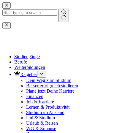
Zum
Inhalt
springen
Keine
Ergebnisse
Studiengänge
Berufe
Weiterbildungen
Ratgeber
Dein Weg zum Studium
Besser erfolgreich studieren
Plane jetzt Deine Karriere
Finanzen
Job & Karriere
Lernen & Produktivität
Studium im Ausland
Uni & Studium
Urlaub & Reisen
WG & Zuhause