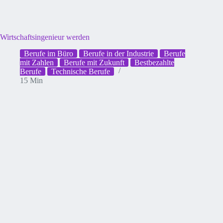
Wirtschaftsingenieur werden
Berufe im Büro
Berufe in der Industrie
Berufe
mit Zahlen
Berufe mit Zukunft
Bestbezahlte
Berufe
Technische Berufe
15 Min