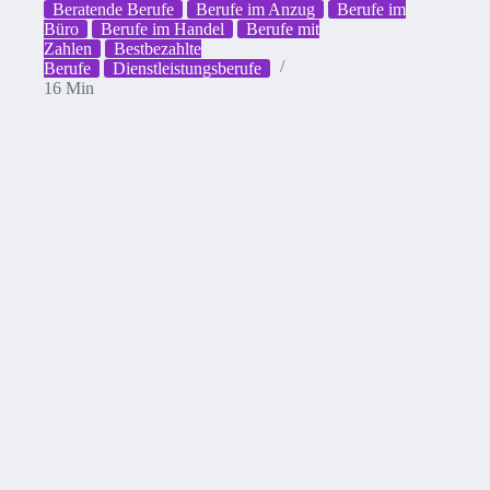
Beratende Berufe
Berufe im Anzug
Berufe im
Büro
Berufe im Handel
Berufe mit
Zahlen
Bestbezahlte
Berufe
Dienstleistungsberufe
16 Min