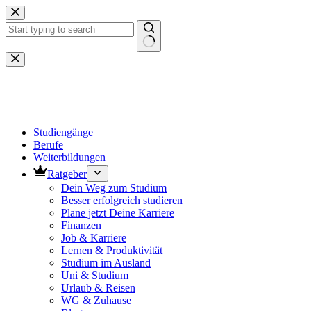
Zum
Inhalt
springen
Keine
Ergebnisse
Studiengänge
Berufe
Weiterbildungen
Ratgeber
Dein Weg zum Studium
Besser erfolgreich studieren
Plane jetzt Deine Karriere
Finanzen
Job & Karriere
Lernen & Produktivität
Studium im Ausland
Uni & Studium
Urlaub & Reisen
WG & Zuhause