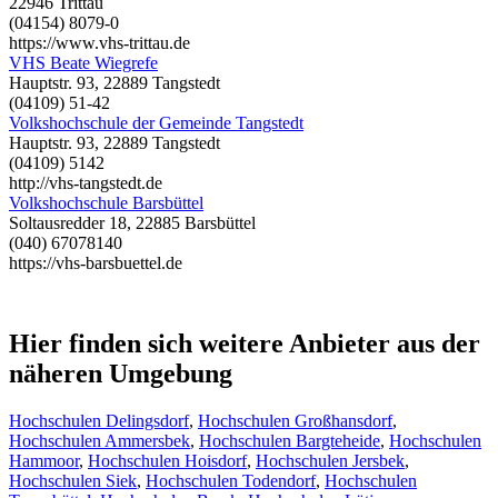
22946 Trittau
(04154) 8079-0
https://www.vhs-trittau.de
VHS Beate Wiegrefe
Hauptstr. 93, 22889 Tangstedt
(04109) 51-42
Volkshochschule der Gemeinde Tangstedt
Hauptstr. 93, 22889 Tangstedt
(04109) 5142
http://vhs-tangstedt.de
Volkshochschule Barsbüttel
Soltausredder 18, 22885 Barsbüttel
(040) 67078140
https://vhs-barsbuettel.de
Hier finden sich weitere Anbieter aus der
näheren Umgebung
Hochschulen Delingsdorf
,
Hochschulen Großhansdorf
,
Hochschulen Ammersbek
,
Hochschulen Bargteheide
,
Hochschulen
Hammoor
,
Hochschulen Hoisdorf
,
Hochschulen Jersbek
,
Hochschulen Siek
,
Hochschulen Todendorf
,
Hochschulen