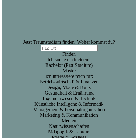
Jetzt Traumstudium finden: Woher kommst du?
Finden
Ich suche nach einem:
Bachelor (Erst-Studium)
Master
Ich interessiere mich für:
Betriebswirtschaft & Finanzen
Design, Mode & Kunst
Gesundheit & Ernährung
Ingenieurwesen & Technik
Künstliche Intelligenz & Informatik
Management & Personalorganisation
Marketing & Kommunikation
Medien
Naturwissenschaften
Pädagogik & Lehramt
Pflege & Soziales