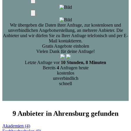
Wir übergeben die Daten ihrer Anfrage, zur kostenlosen und
unverbindlichen Angebotserstellung, an mehrere Anbieter. Die
Anbieter und wir dürfen Sie zu Ihrer Anfrage telefonisch und per E-
Mail kontaktieren.
Gratis Angebote einholen
Vielen Dank für deine Anfrage!
Letzte Anfrage vor
10 Stunden, 8 Minuten
Bereits
4
Anfragen heute
kostenlos
unverbindlich
schnell
9 Anbieter in Ahrensburg gefunden
Akademien (4)