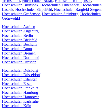
Tremsbüttel
,
Hochschulen Braak
,
Hochschulen Lütjensee
,
Hochschulen Brunsbek
,
Hochschulen Elmenhorst
,
Hochschulen
Lasbek
,
Hochschulen Stapelfeld
,
Hochschulen Bargfeld-Stegen
,
Hochschulen Großensee
,
Hochschulen Steinburg
,
Hochschulen
Grönwohld
Hochschulen Aachen
Hochschulen Augsburg
Hochschulen Berlin
Hochschulen Bielefeld
Hochschulen Bochum
Hochschulen Bonn
Hochschulen Bremen
Hochschulen Dortmund
Hochschulen Dresden
Hochschulen Duisburg
Hochschulen Düsseldorf
Hochschulen Erlangen
Hochschulen Essen
Hochschulen Frankfurt
Hochschulen Hamburg
Hochschulen Hannover
Hochschulen Karlsruhe
Hochschulen Köln