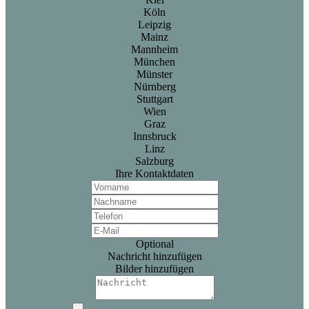
Köln
Leipzig
Mainz
Mannheim
München
Münster
Nürnberg
Stuttgart
Wien
Graz
Innsbruck
Linz
Salzburg
Ihre Kontaktdaten
Optional
Nachricht hinzufügen
Bilder hinzufügen