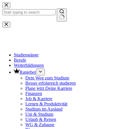
Zum
Inhalt
springen
Keine
Ergebnisse
Studiengänge
Berufe
Weiterbildungen
Ratgeber
Dein Weg zum Studium
Besser erfolgreich studieren
Plane jetzt Deine Karriere
Finanzen
Job & Karriere
Lernen & Produktivität
Studium im Ausland
Uni & Studium
Urlaub & Reisen
WG & Zuhause