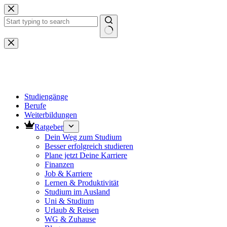
Zum
Inhalt
springen
Keine
Ergebnisse
Studiengänge
Berufe
Weiterbildungen
Ratgeber
Dein Weg zum Studium
Besser erfolgreich studieren
Plane jetzt Deine Karriere
Finanzen
Job & Karriere
Lernen & Produktivität
Studium im Ausland
Uni & Studium
Urlaub & Reisen
WG & Zuhause