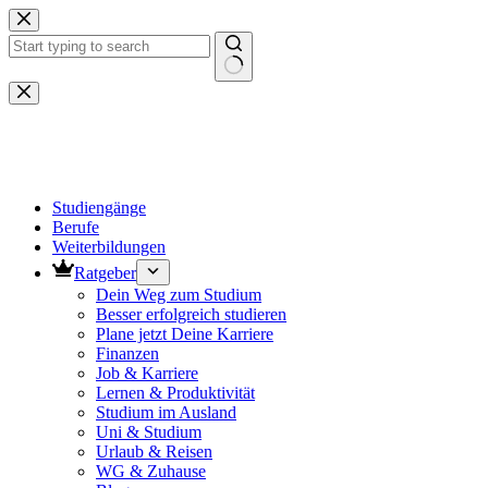
Zum
Inhalt
springen
Keine
Ergebnisse
Studiengänge
Berufe
Weiterbildungen
Ratgeber
Dein Weg zum Studium
Besser erfolgreich studieren
Plane jetzt Deine Karriere
Finanzen
Job & Karriere
Lernen & Produktivität
Studium im Ausland
Uni & Studium
Urlaub & Reisen
WG & Zuhause