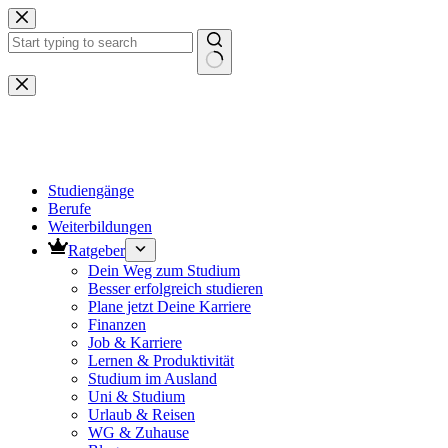
Zum
Inhalt
springen
Keine
Ergebnisse
Studiengänge
Berufe
Weiterbildungen
Ratgeber
Dein Weg zum Studium
Besser erfolgreich studieren
Plane jetzt Deine Karriere
Finanzen
Job & Karriere
Lernen & Produktivität
Studium im Ausland
Uni & Studium
Urlaub & Reisen
WG & Zuhause