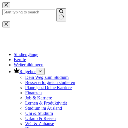
Zum
Inhalt
springen
Keine
Ergebnisse
Studiengänge
Berufe
Weiterbildungen
Ratgeber
Dein Weg zum Studium
Besser erfolgreich studieren
Plane jetzt Deine Karriere
Finanzen
Job & Karriere
Lernen & Produktivität
Studium im Ausland
Uni & Studium
Urlaub & Reisen
WG & Zuhause